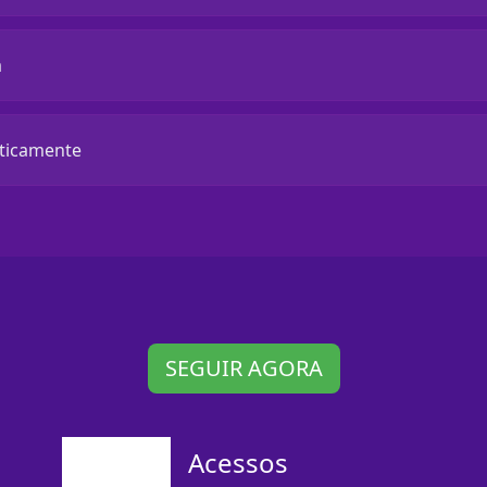
a
aticamente
SEGUIR AGORA
Acessos