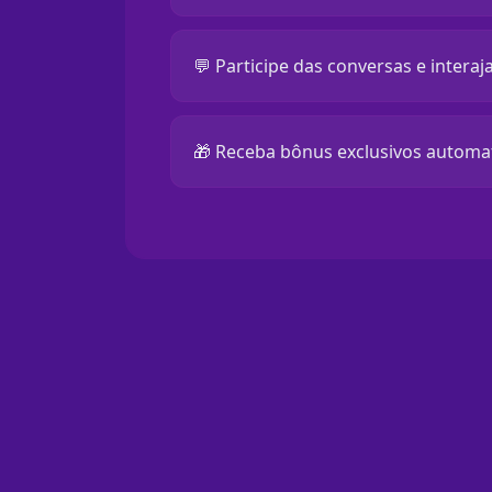
💬 Participe das conversas e interaj
🎁 Receba bônus exclusivos autom