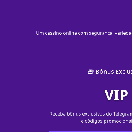
Um cassino online com segurança, variedad
🎁 Bônus Exclu
VIP
Receba bônus exclusivos do Telegra
e códigos promocionai