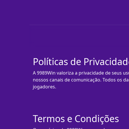
Políticas de Privacida
A 9989Win valoriza a privacidade de seus u
nossos canais de comunicação. Todos os dad
jogadores.
Termos e Condições