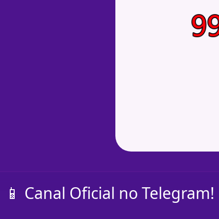
📱 Canal Oficial no Telegram!