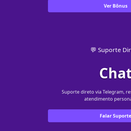
Ver Bônus
💬 Suporte Di
Cha
Suporte direto via Telegram, r
atendimento persona
Falar Suport