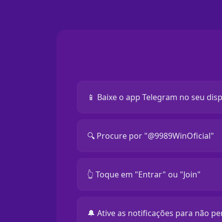
📱 Baixe o app Telegram no seu disp
🔍 Procure por "@9989WinOficial"
👆 Toque em "Entrar" ou "Join"
🔔 Ative as notificações para não p