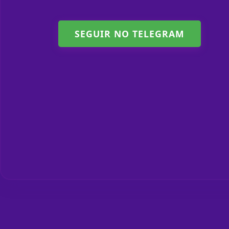
SEGUIR NO TELEGRAM