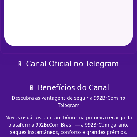
📱 Canal Oficial no Telegram!
📱 Benefícios do Canal
Descubra as vantagens de seguir a 992Br.Com no
Telegram
Novos usuários ganham bônus na primeira recarga da
plataforma 992Br.Com Brasil — a 992Br.Com garante
saques instantâneos, conforto e grandes prêmios.