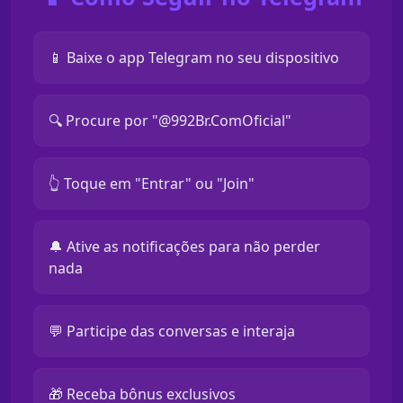
📱 Baixe o app Telegram no seu dispositivo
🔍 Procure por "@992Br.ComOficial"
👆 Toque em "Entrar" ou "Join"
🔔 Ative as notificações para não perder
nada
💬 Participe das conversas e interaja
🎁 Receba bônus exclusivos