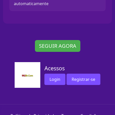
automaticamente
SEGUIR AGORA
Acessos
Login
Registrar-se