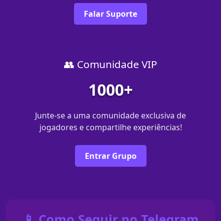
Falar Suporte
👥 Comunidade VIP
1000+
Junte-se a uma comunidade exclusiva de
jogadores e compartilhe experiências!
Entrar Grupo
📱 Como Seguir no Telegram