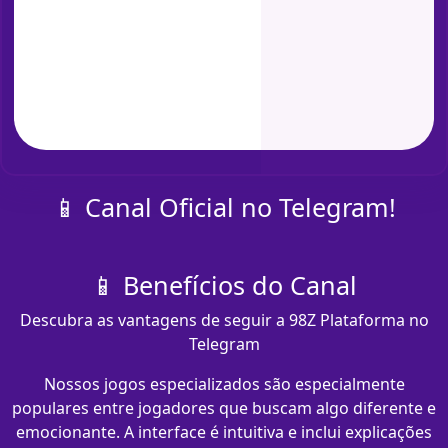
📱 Canal Oficial no Telegram!
📱 Benefícios do Canal
Descubra as vantagens de seguir a 98Z Plataforma no
Telegram
Nossos jogos especializados são especialmente
populares entre jogadores que buscam algo diferente e
emocionante. A interface é intuitiva e inclui explicações