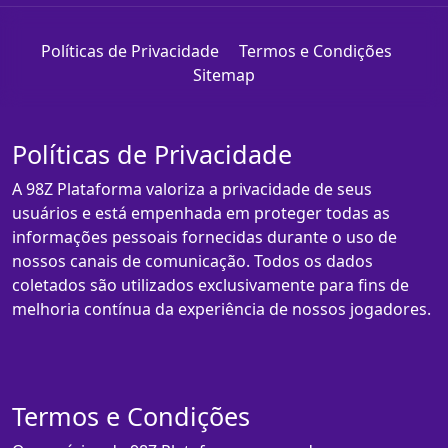
Políticas de Privacidade
Termos e Condições
Sitemap
Políticas de Privacidade
A 98Z Plataforma valoriza a privacidade de seus
usuários e está empenhada em proteger todas as
informações pessoais fornecidas durante o uso de
nossos canais de comunicação. Todos os dados
coletados são utilizados exclusivamente para fins de
melhoria contínua da experiência de nossos jogadores.
Termos e Condições