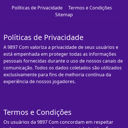
Políticas de Privacidade
Termos e Condições
Sitemap
Políticas de Privacidade
A 9897 Com valoriza a privacidade de seus usuários e
está empenhada em proteger todas as informações
pessoais fornecidas durante o uso de nossos canais de
comunicação. Todos os dados coletados são utilizados
exclusivamente para fins de melhoria contínua da
experiência de nossos jogadores.
Termos e Condições
Os usuários da 9897 Com concordam em respeitar