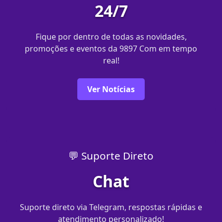
24/7
Fique por dentro de todas as novidades,
promoções e eventos da 9897 Com em tempo
real!
Ver Notícias
💬 Suporte Direto
Chat
Suporte direto via Telegram, respostas rápidas e
atendimento personalizado!