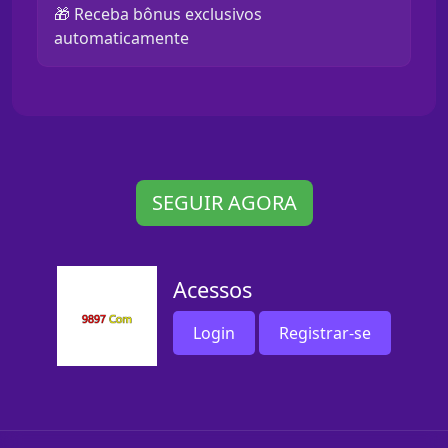
🎁 Receba bônus exclusivos
automaticamente
SEGUIR AGORA
Acessos
Login
Registrar-se