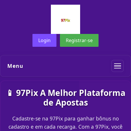
Login
Registrar-se
Menu
📱 97Pix A Melhor Plataforma
de Apostas
Cadastre-se na 97Pix para ganhar bônus no
cadastro e em cada recarga. Com a 97Pix, você