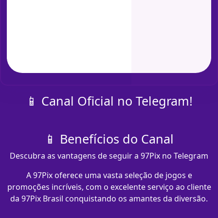
📱 Canal Oficial no Telegram!
📱 Benefícios do Canal
Descubra as vantagens de seguir a 97Pix no Telegram
A 97Pix oferece uma vasta seleção de jogos e
promoções incríveis, com o excelente serviço ao cliente
da 97Pix Brasil conquistando os amantes da diversão.