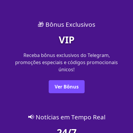
🎁 Bônus Exclusivos
VIP
Receba bônus exclusivos do Telegram,
promoções especiais e códigos promocionais
únicos!
Ver Bônus
📢 Notícias em Tempo Real
24/7