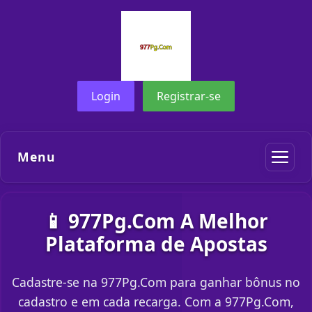
Login
Registrar-se
Menu
📱 977Pg.Com A Melhor
Plataforma de Apostas
Cadastre-se na 977Pg.Com para ganhar bônus no
cadastro e em cada recarga. Com a 977Pg.Com,