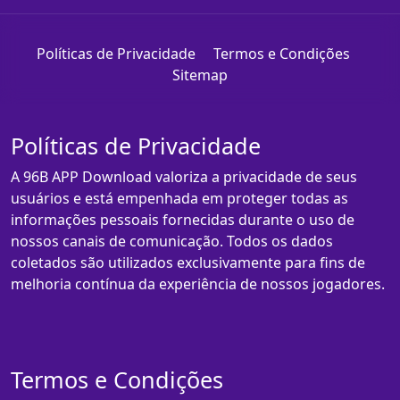
Políticas de Privacidade
Termos e Condições
Sitemap
Políticas de Privacidade
A 96B APP Download valoriza a privacidade de seus
usuários e está empenhada em proteger todas as
informações pessoais fornecidas durante o uso de
nossos canais de comunicação. Todos os dados
coletados são utilizados exclusivamente para fins de
melhoria contínua da experiência de nossos jogadores.
Termos e Condições