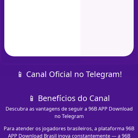
📱 Canal Oficial no Telegram!
📱 Benefícios do Canal
Descubra as vantagens de seguir a 96B APP Download
no Telegram
Para atender os jogadores brasileiros, a plataforma 96B
APP Download Brasil inova constantemente — a 96B