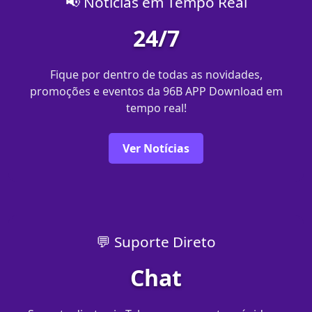
📢 Notícias em Tempo Real
24/7
Fique por dentro de todas as novidades,
promoções e eventos da 96B APP Download em
tempo real!
Ver Notícias
💬 Suporte Direto
Chat