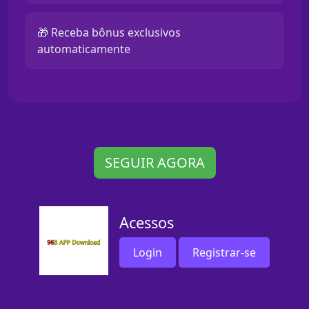
🎁 Receba bônus exclusivos
automaticamente
SEGUIR AGORA
Acessos
Login
Registrar-se