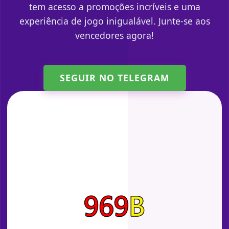
tem acesso a promoções incríveis e uma
experiência de jogo inigualável. Junte-se aos
vencedores agora!
SEGUIR NO TELEGRAM