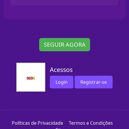
SEGUIR AGORA
Acessos
Login
Registrar-se
Políticas de Privacidade
Termos e Condições