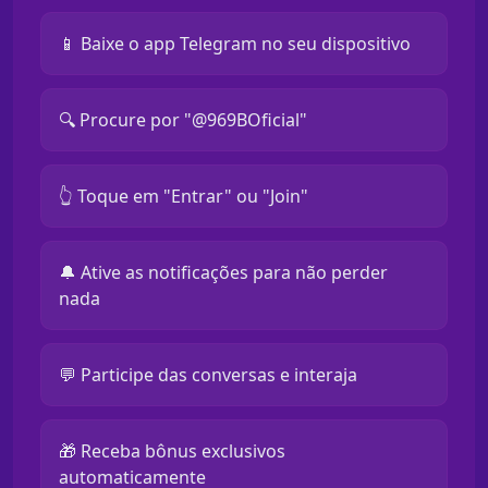
📱 Baixe o app Telegram no seu dispositivo
🔍 Procure por "@969BOficial"
👆 Toque em "Entrar" ou "Join"
🔔 Ative as notificações para não perder
nada
💬 Participe das conversas e interaja
🎁 Receba bônus exclusivos
automaticamente