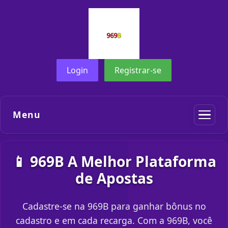
Login
Registrar-se
Menu
📱 969B A Melhor Plataforma
de Apostas
Cadastre-se na 969B para ganhar bônus no
cadastro e em cada recarga. Com a 969B, você