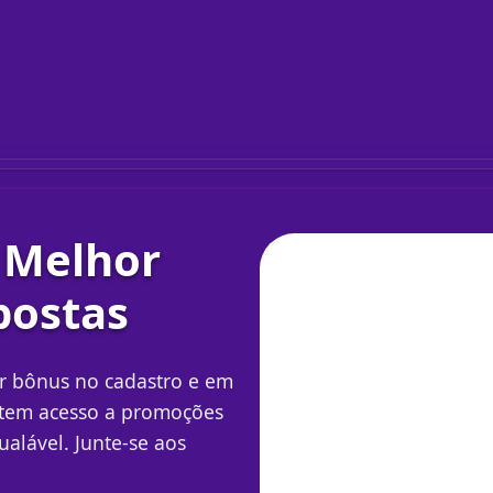
 Melhor
postas
r bônus no cadastro e em
 tem acesso a promoções
ualável. Junte-se aos