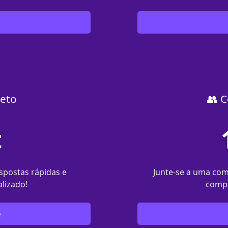
reto
👥 
t
espostas rápidas e
Junte-se a uma com
lizado!
compa
e