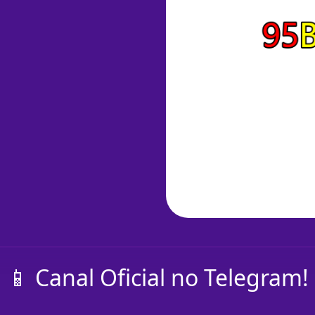
📱 Canal Oficial no Telegram!