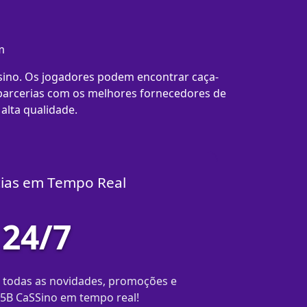
m
sino. Os jogadores podem encontrar caça-
 parcerias com os melhores fornecedores de
alta qualidade.
cias em Tempo Real
24/7
e todas as novidades, promoções e
95B CaSSino em tempo real!