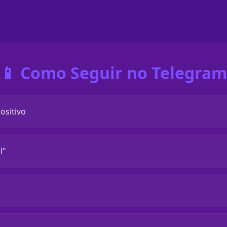
📱 Como Seguir no Telegram
ositivo
l"