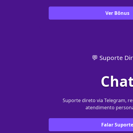
Ver Bônus
💬 Suporte Di
Cha
Suporte direto via Telegram, r
atendimento persona
Falar Suport