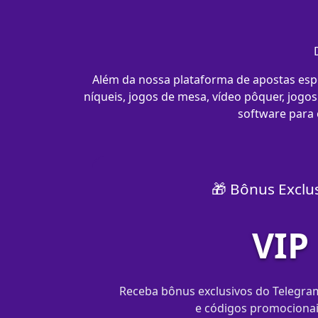
Além da nossa plataforma de apostas esp
níqueis, jogos de mesa, vídeo pôquer, jog
software para 
🎁 Bônus Exclu
VIP
Receba bônus exclusivos do Telegra
e códigos promocionai