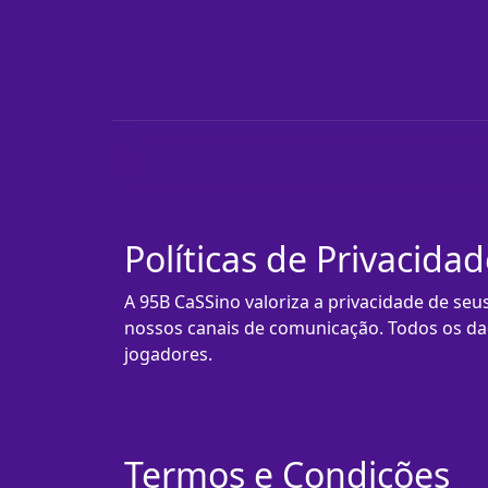
Políticas de Privacida
A 95B CaSSino valoriza a privacidade de se
nossos canais de comunicação. Todos os dad
jogadores.
Termos e Condições