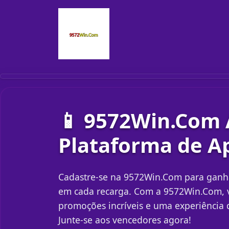
📱 9572Win.Com 
Plataforma de A
Cadastre-se na 9572Win.Com para ganh
em cada recarga. Com a 9572Win.Com, 
promoções incríveis e uma experiência d
Junte-se aos vencedores agora!