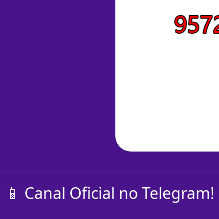
📱 Canal Oficial no Telegram!