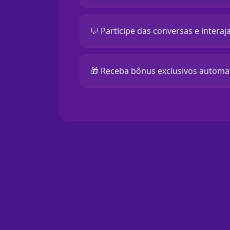
💬 Participe das conversas e interaj
🎁 Receba bônus exclusivos autom