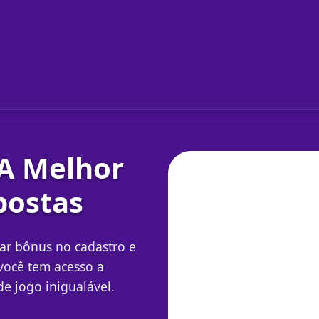
A Melhor
postas
ar bônus no cadastro e
você tem acesso a
e jogo inigualável.