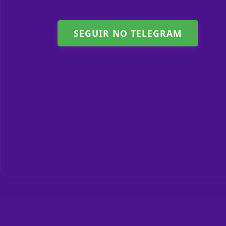
SEGUIR NO TELEGRAM