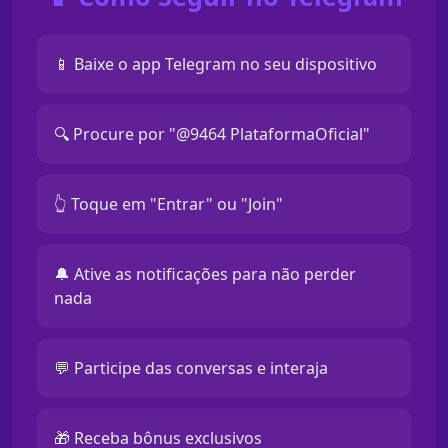
📱 Baixe o app Telegram no seu dispositivo
🔍 Procure por "@9464 PlataformaOficial"
👆 Toque em "Entrar" ou "Join"
🔔 Ative as notificações para não perder
nada
💬 Participe das conversas e interaja
🎁 Receba bônus exclusivos