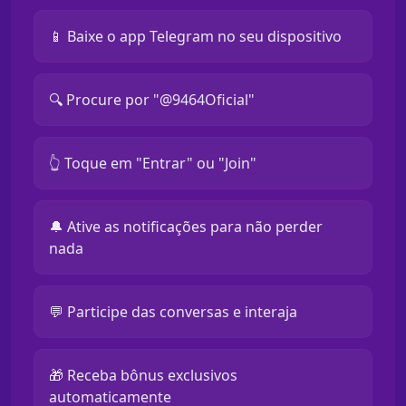
📱 Baixe o app Telegram no seu dispositivo
🔍 Procure por "@9464Oficial"
👆 Toque em "Entrar" ou "Join"
🔔 Ative as notificações para não perder
nada
💬 Participe das conversas e interaja
🎁 Receba bônus exclusivos
automaticamente