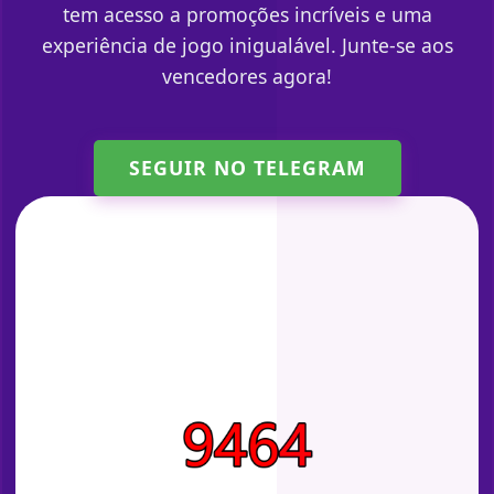
tem acesso a promoções incríveis e uma
experiência de jogo inigualável. Junte-se aos
vencedores agora!
SEGUIR NO TELEGRAM