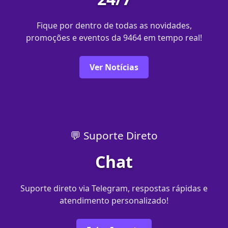
Fique por dentro de todas as novidades,
promoções e eventos da 9464 em tempo real!
Ver Notícias
💬 Suporte Direto
Chat
Suporte direto via Telegram, respostas rápidas e
atendimento personalizado!