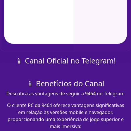
📱 Canal Oficial no Telegram!
📱 Benefícios do Canal
Descubra as vantagens de seguir a 9464 no Telegram
O cliente PC da 9464 oferece vantagens significativas
em relação às versões mobile e navegador,
proporcionando uma experiência de jogo superior e
mais imersiva: