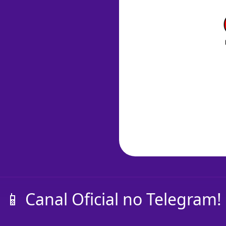
📱 Canal Oficial no Telegram!