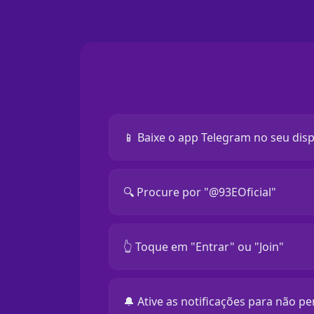
📱 Baixe o app Telegram no seu disp
🔍 Procure por "@93EOficial"
👆 Toque em "Entrar" ou "Join"
🔔 Ative as notificações para não p