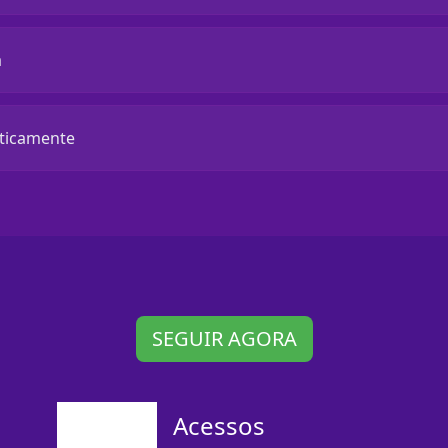
a
aticamente
SEGUIR AGORA
Acessos