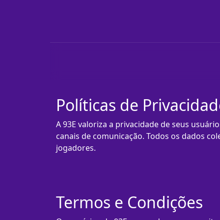
Políticas de Privacida
A 93E valoriza a privacidade de seus usuár
canais de comunicação. Todos os dados cole
jogadores.
Termos e Condições