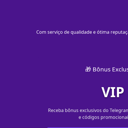
Com serviço de qualidade e ótima reputaçã
🎁 Bônus Exclu
VIP
Receba bônus exclusivos do Telegra
e códigos promocionai