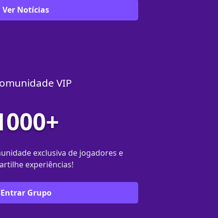
Ver Notícias
Comunidade VIP
1000+
unidade exclusiva de jogadores e
rtilhe experiências!
Entrar Grupo