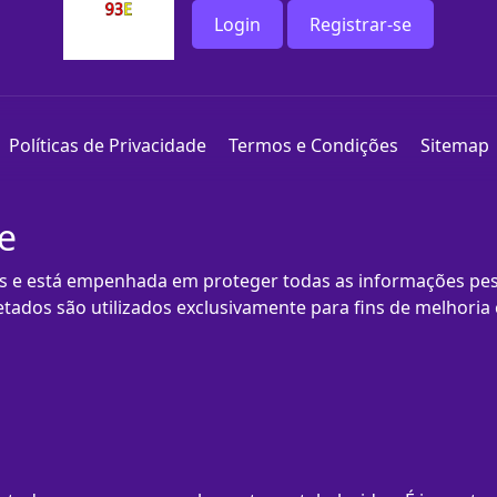
Login
Registrar-se
Políticas de Privacidade
Termos e Condições
Sitemap
de
ios e está empenhada em proteger todas as informações pe
tados são utilizados exclusivamente para fins de melhoria