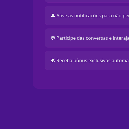
🔔 Ative as notificações para não p
💬 Participe das conversas e interaj
🎁 Receba bônus exclusivos autom