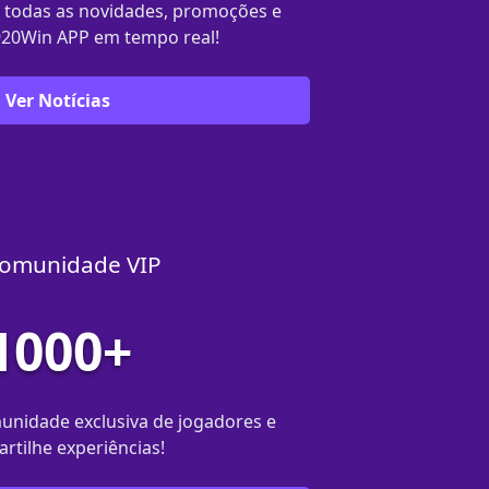
e todas as novidades, promoções e
920Win APP em tempo real!
Ver Notícias
Comunidade VIP
1000+
unidade exclusiva de jogadores e
rtilhe experiências!