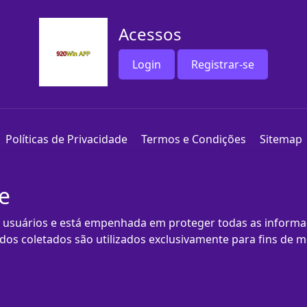
Acessos
Login
Registrar-se
Políticas de Privacidade
Termos e Condições
Sitemap
de
s usuários e está empenhada em proteger todas as informa
os coletados são utilizados exclusivamente para fins de m