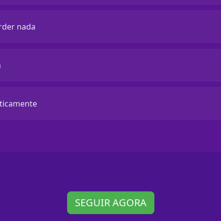
erder nada
a
aticamente
SEGUIR AGORA