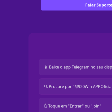
Falar Suport
📱 Baixe o app Telegram no seu disp
🔍 Procure por "@920Win APPOficia
👆 Toque em "Entrar" ou "Join"