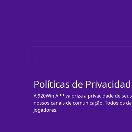
Políticas de Privacida
A 920Win APP valoriza a privacidade de seu
nossos canais de comunicação. Todos os dad
jogadores.