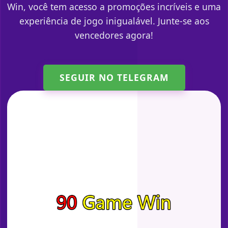
Win, você tem acesso a promoções incríveis e uma
experiência de jogo inigualável. Junte-se aos
vencedores agora!
SEGUIR NO TELEGRAM