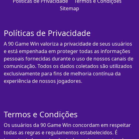
Políticas de Privacidade
Termos e Condições
Sitemap
Políticas de Privacidade
A 90 Game Win valoriza a privacidade de seus usuários
e está empenhada em proteger todas as informações
pessoais fornecidas durante o uso de nossos canais de
comunicação. Todos os dados coletados são utilizados
exclusivamente para fins de melhoria contínua da
experiência de nossos jogadores.
Termos e Condições
Os usuários da 90 Game Win concordam em respeitar
todas as regras e regulamentos estabelecidos. É