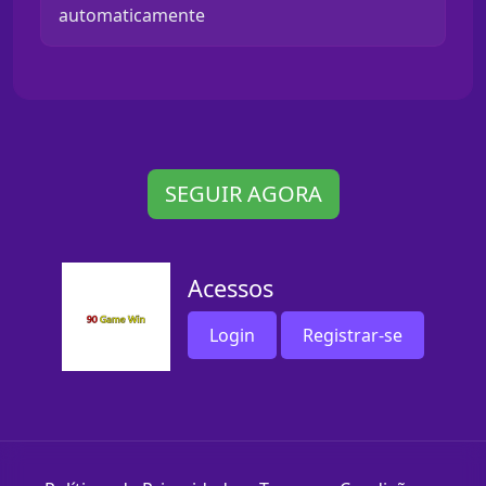
automaticamente
SEGUIR AGORA
Acessos
Login
Registrar-se