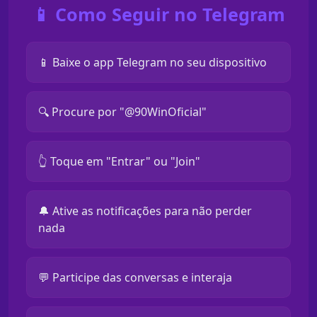
📱 Como Seguir no Telegram
📱 Baixe o app Telegram no seu dispositivo
🔍 Procure por "@90WinOficial"
👆 Toque em "Entrar" ou "Join"
🔔 Ative as notificações para não perder
nada
💬 Participe das conversas e interaja