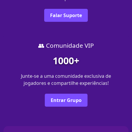
Falar Suporte
👥 Comunidade VIP
1000+
Junte-se a uma comunidade exclusiva de
jogadores e compartilhe experiências!
Entrar Grupo