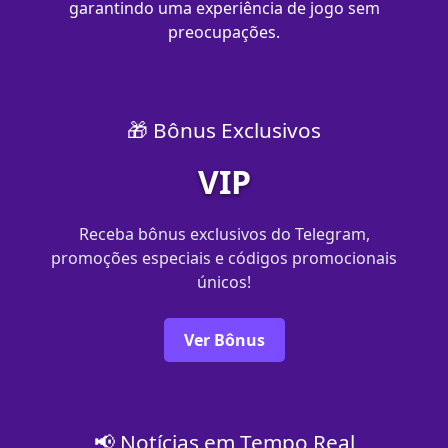
garantindo uma experiência de jogo sem
preocupações.
🎁 Bônus Exclusivos
VIP
Receba bônus exclusivos do Telegram,
promoções especiais e códigos promocionais
únicos!
Ver Bônus
📢 Notícias em Tempo Real