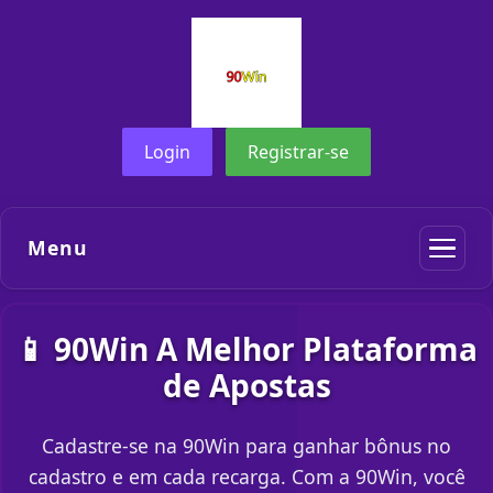
Login
Registrar-se
Menu
📱 90Win A Melhor Plataforma
de Apostas
Cadastre-se na 90Win para ganhar bônus no
cadastro e em cada recarga. Com a 90Win, você