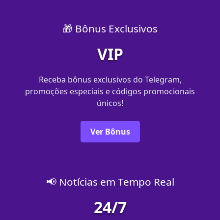
🎁 Bônus Exclusivos
VIP
Receba bônus exclusivos do Telegram,
promoções especiais e códigos promocionais
únicos!
Ver Bônus
📢 Notícias em Tempo Real
24/7