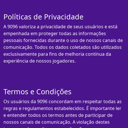
Políticas de Privacidade
A 9096 valoriza a privacidade de seus usuários e está
empenhada em proteger todas as informações
pessoais fornecidas durante o uso de nossos canais de
comunicação. Todos os dados coletados são utilizados
exclusivamente para fins de melhoria contínua da
experiência de nossos jogadores.
Termos e Condições
Os usuários da 9096 concordam em respeitar todas as
regras e regulamentos estabelecidos. É importante ler
e entender todos os termos antes de participar de
nossos canais de comunicação. A violação destes