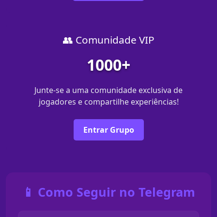
👥 Comunidade VIP
1000+
Junte-se a uma comunidade exclusiva de
jogadores e compartilhe experiências!
Entrar Grupo
📱 Como Seguir no Telegram