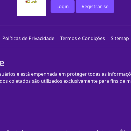
Login
Registrar-se
Políticas de Privacidade
Termos e Condições
Sitemap
de
 usuários e está empenhada em proteger todas as informaçõ
os coletados são utilizados exclusivamente para fins de m