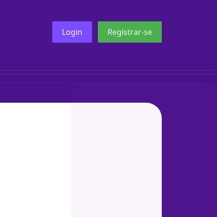
Login
Registrar-se