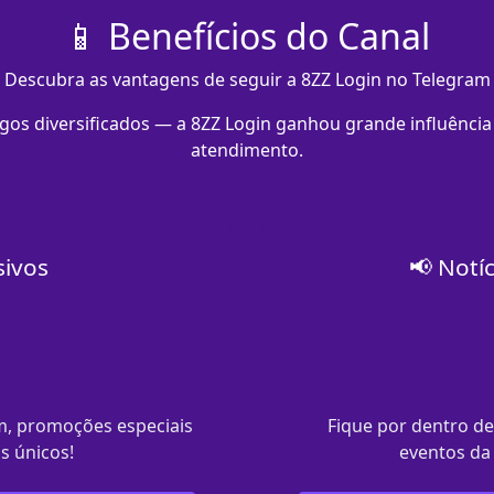
📱 Benefícios do Canal
Descubra as vantagens de seguir a 8ZZ Login no Telegram
jogos diversificados — a 8ZZ Login ganhou grande influênci
atendimento.
sivos
📢 Notí
m, promoções especiais
Fique por dentro d
s únicos!
eventos da