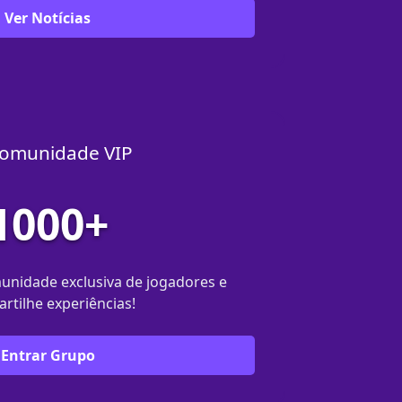
Ver Notícias
Comunidade VIP
1000+
unidade exclusiva de jogadores e
rtilhe experiências!
Entrar Grupo