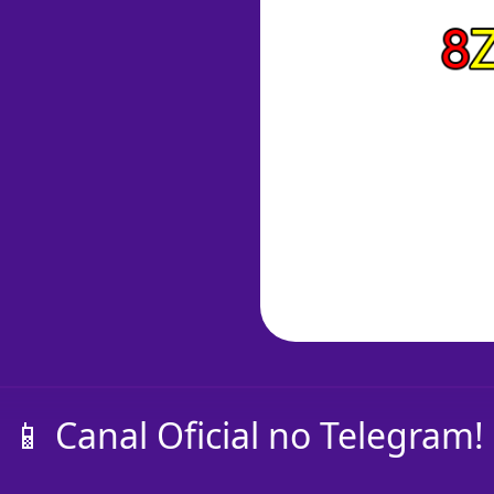
📱 Canal Oficial no Telegram!