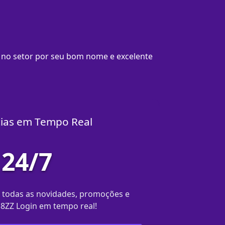
a no setor por seu bom nome e excelente
cias em Tempo Real
24/7
e todas as novidades, promoções e
 8ZZ Login em tempo real!