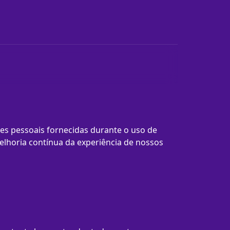
es pessoais fornecidas durante o uso de
elhoria contínua da experiência de nossos