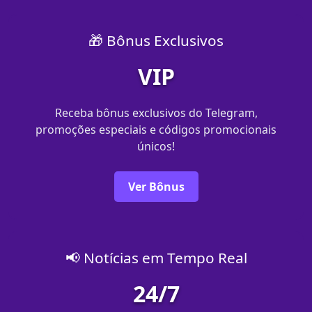
🎁 Bônus Exclusivos
VIP
Receba bônus exclusivos do Telegram,
promoções especiais e códigos promocionais
únicos!
Ver Bônus
📢 Notícias em Tempo Real
24/7