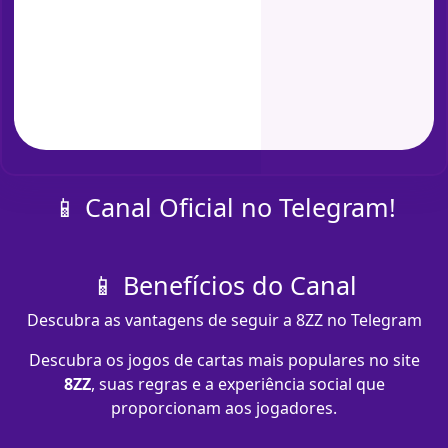
📱 Canal Oficial no Telegram!
📱 Benefícios do Canal
Descubra as vantagens de seguir a 8ZZ no Telegram
Descubra os jogos de cartas mais populares no site
8ZZ
, suas regras e a experiência social que
proporcionam aos jogadores.