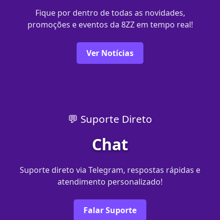
Fique por dentro de todas as novidades,
promoções e eventos da 8ZZ em tempo real!
Ver Notícias
💬 Suporte Direto
Chat
Suporte direto via Telegram, respostas rápidas e
atendimento personalizado!
Falar Suporte