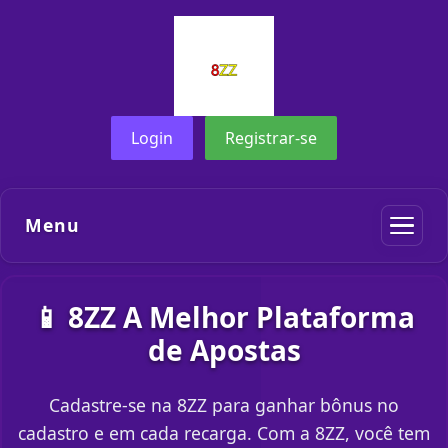
Login
Registrar-se
Menu
📱 8ZZ A Melhor Plataforma
de Apostas
Cadastre-se na 8ZZ para ganhar bônus no
cadastro e em cada recarga. Com a 8ZZ, você tem