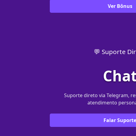
Ver Bônus
💬 Suporte Di
Cha
Suporte direto via Telegram, r
atendimento persona
Falar Suport