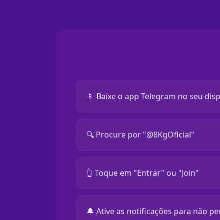
📱 Baixe o app Telegram no seu disp
🔍 Procure por "@8KgOficial"
👆 Toque em "Entrar" ou "Join"
🔔 Ative as notificações para não p