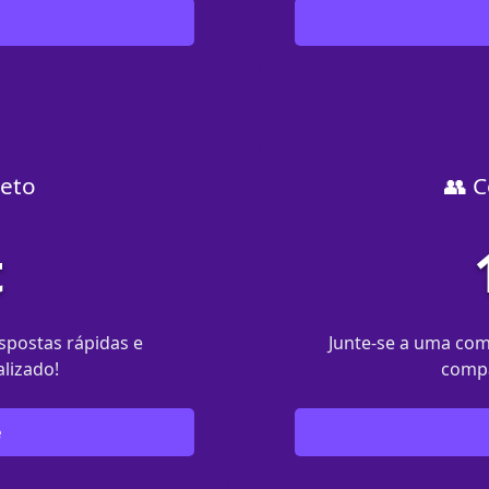
reto
👥 
t
espostas rápidas e
Junte-se a uma com
lizado!
compa
e