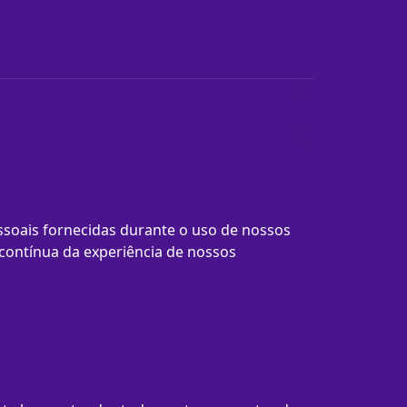
ssoais fornecidas durante o uso de nossos
 contínua da experiência de nossos