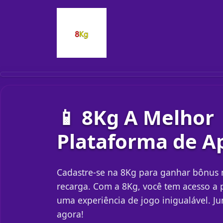
📱 8Kg A Melhor
Plataforma de A
Cadastre-se na 8Kg para ganhar bônus 
recarga. Com a 8Kg, você tem acesso a 
uma experiência de jogo inigualável. J
agora!