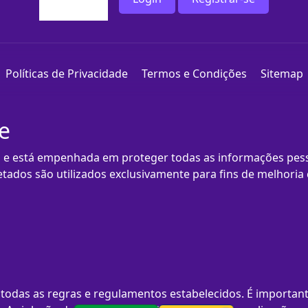
Políticas de Privacidade
Termos e Condições
Sitemap
de
ios e está empenhada em proteger todas as informações pes
tados são utilizados exclusivamente para fins de melhoria
todas as regras e regulamentos estabelecidos. É important