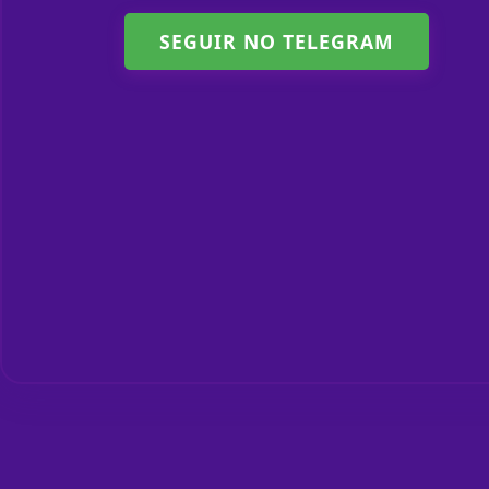
SEGUIR NO TELEGRAM