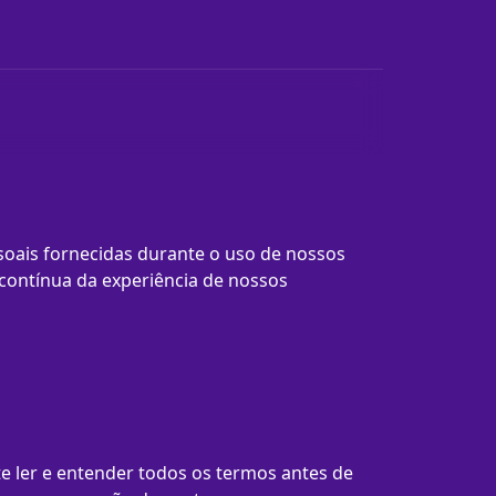
soais fornecidas durante o uso de nossos
 contínua da experiência de nossos
e ler e entender todos os termos antes de