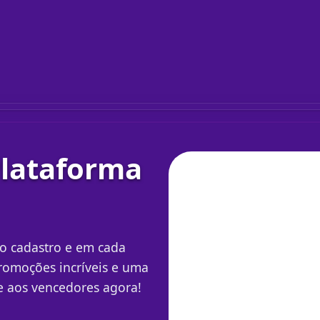
Plataforma
no cadastro e em cada
promoções incríveis e uma
se aos vencedores agora!