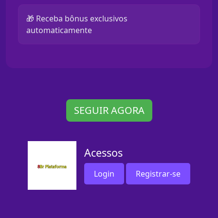
🎁 Receba bônus exclusivos
automaticamente
SEGUIR AGORA
Acessos
Login
Registrar-se