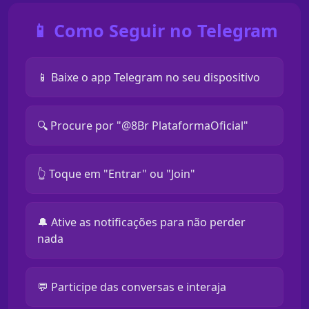
📱 Como Seguir no Telegram
📱 Baixe o app Telegram no seu dispositivo
🔍 Procure por "@8Br PlataformaOficial"
👆 Toque em "Entrar" ou "Join"
🔔 Ative as notificações para não perder
nada
💬 Participe das conversas e interaja