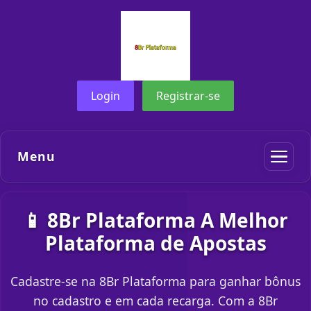
Login
Registrar-se
Menu
📱 8Br Plataforma A Melhor
Plataforma de Apostas
Cadastre-se na 8Br Plataforma para ganhar bônus
no cadastro e em cada recarga. Com a 8Br