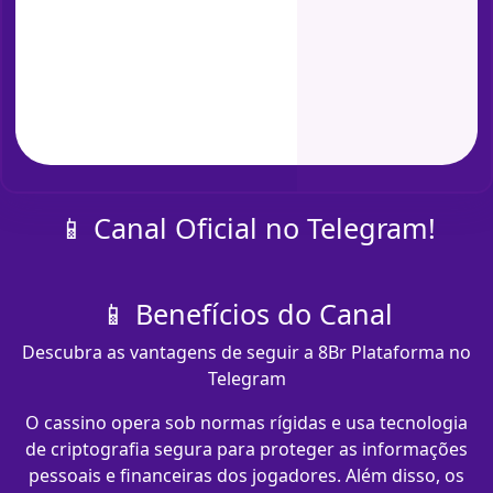
📱 Canal Oficial no Telegram!
📱 Benefícios do Canal
Descubra as vantagens de seguir a 8Br Plataforma no
Telegram
O cassino opera sob normas rígidas e usa tecnologia
de criptografia segura para proteger as informações
pessoais e financeiras dos jogadores. Além disso, os