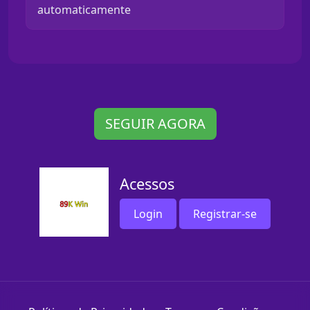
automaticamente
SEGUIR AGORA
Acessos
Login
Registrar-se