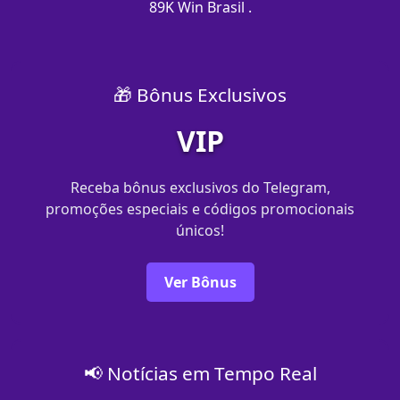
89K Win Brasil .
🎁 Bônus Exclusivos
VIP
Receba bônus exclusivos do Telegram,
promoções especiais e códigos promocionais
únicos!
Ver Bônus
📢 Notícias em Tempo Real