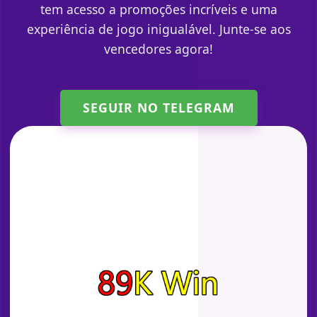
tem acesso a promoções incríveis e uma
experiência de jogo inigualável. Junte-se aos
vencedores agora!
SEGUIR NO TELEGRAM