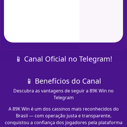
📱 Canal Oficial no Telegram!
📱 Benefícios do Canal
Descubra as vantagens de seguir a 89K Win no
Telegram
A 89K Win é um dos cassinos mais reconhecidos do
Brasil — com operação justa e transparente,
conquistou a confiança dos jogadores pela plataforma