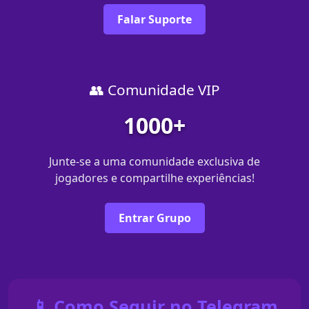
Falar Suporte
👥 Comunidade VIP
1000+
Junte-se a uma comunidade exclusiva de
jogadores e compartilhe experiências!
Entrar Grupo
📱 Como Seguir no Telegram