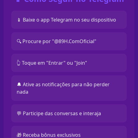
📱 Baixe o app Telegram no seu dispositivo
🔍 Procure por "@89H.ComOficial"
👆 Toque em "Entrar" ou "Join"
🔔 Ative as notificações para não perder
nada
💬 Participe das conversas e interaja
🎁 Receba bônus exclusivos