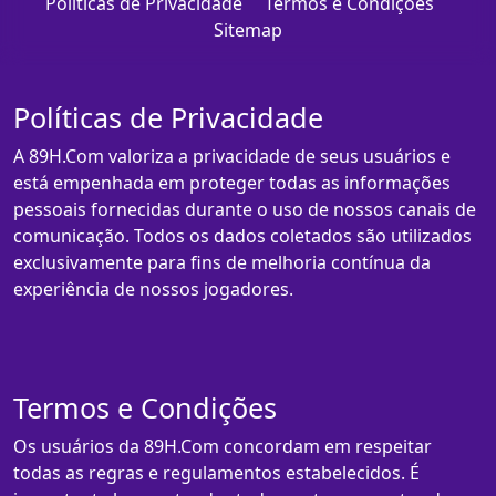
Políticas de Privacidade
Termos e Condições
Sitemap
Políticas de Privacidade
A 89H.Com valoriza a privacidade de seus usuários e
está empenhada em proteger todas as informações
pessoais fornecidas durante o uso de nossos canais de
comunicação. Todos os dados coletados são utilizados
exclusivamente para fins de melhoria contínua da
experiência de nossos jogadores.
Termos e Condições
Os usuários da 89H.Com concordam em respeitar
todas as regras e regulamentos estabelecidos. É