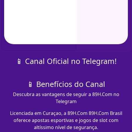
📱 Canal Oficial no Telegram!
📱 Benefícios do Canal
Descubra as vantagens de seguir a 89H.Com no
Telegram
Licenciada em Curaçao, a 89H.Com 89H.Com Brasil
oferece apostas esportivas e jogos de slot com
altíssimo nível de segurança.