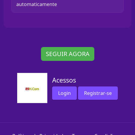
automaticamente
SEGUIR AGORA
Acessos
Login
Registrar-se