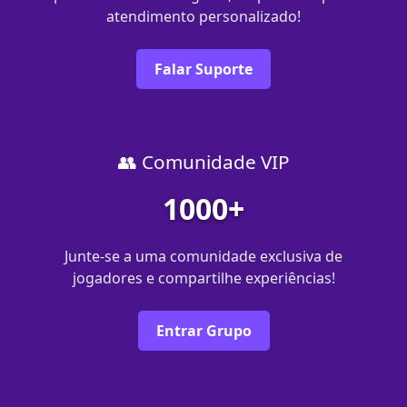
atendimento personalizado!
Falar Suporte
👥 Comunidade VIP
1000+
Junte-se a uma comunidade exclusiva de
jogadores e compartilhe experiências!
Entrar Grupo