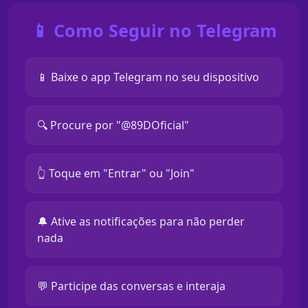
📱 Como Seguir no Telegram
📱 Baixe o app Telegram no seu dispositivo
🔍 Procure por "@89DOficial"
👆 Toque em "Entrar" ou "Join"
🔔 Ative as notificações para não perder
nada
💬 Participe das conversas e interaja