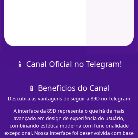
📱 Canal Oficial no Telegram!
📱 Benefícios do Canal
Descubra as vantagens de seguir a 89D no Telegram
A interface da 89D representa o que há de mais
avançado em design de experiência do usuário,
combinando estética moderna com funcionalidade
excepcional. Nossa interface foi desenvolvida com base