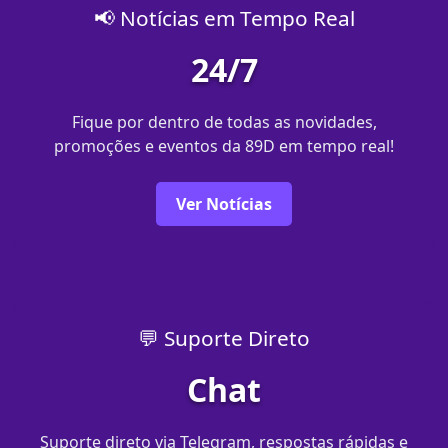
📢 Notícias em Tempo Real
24/7
Fique por dentro de todas as novidades,
promoções e eventos da 89D em tempo real!
Ver Notícias
💬 Suporte Direto
Chat
Suporte direto via Telegram, respostas rápidas e