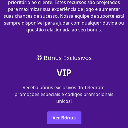
prioritário ao cliente. Estes recursos são projetados
para maximizar sua experiência de jogo e aumentar
suas chances de sucesso. Nossa equipe de suporte está
sempre disponível para ajudar com qualquer dúvida ou
questão relacionada ao seu bônus.
🎁 Bônus Exclusivos
VIP
Receba bônus exclusivos do Telegram,
promoções especiais e códigos promocionais
únicos!
Ver Bônus