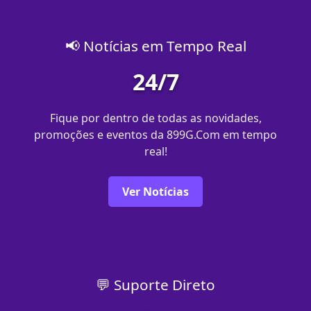
📢 Notícias em Tempo Real
24/7
Fique por dentro de todas as novidades,
promoções e eventos da 899G.Com em tempo
real!
Ver Notícias
💬 Suporte Direto