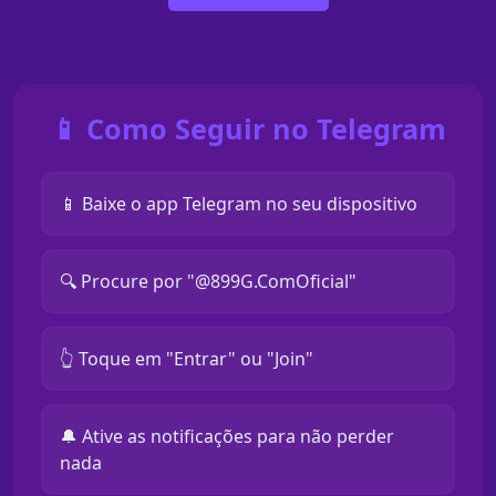
📱 Como Seguir no Telegram
📱 Baixe o app Telegram no seu dispositivo
🔍 Procure por "@899G.ComOficial"
👆 Toque em "Entrar" ou "Join"
🔔 Ative as notificações para não perder
nada