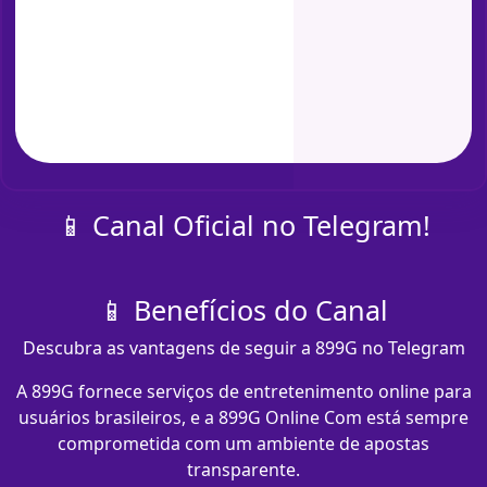
📱 Canal Oficial no Telegram!
📱 Benefícios do Canal
Descubra as vantagens de seguir a 899G no Telegram
A 899G fornece serviços de entretenimento online para
usuários brasileiros, e a 899G Online Com está sempre
comprometida com um ambiente de apostas
transparente.