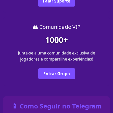
Falar Suporte
👥 Comunidade VIP
1000+
Junte-se a uma comunidade exclusiva de
jogadores e compartilhe experiências!
Entrar Grupo
📱 Como Seguir no Telegram