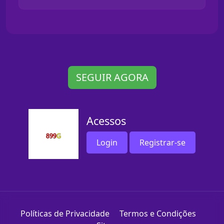
SEGUIR AGORA
Acessos
Login
Registrar-se
Políticas de Privacidade
Termos e Condições