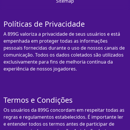
Sitemap
Políticas de Privacidade
A 899G valoriza a privacidade de seus usuários e está
empenhada em proteger todas as informações
pessoais fornecidas durante o uso de nossos canais de
comunicação. Todos os dados coletados são utilizados
exclusivamente para fins de melhoria contínua da
experiência de nossos jogadores.
Termos e Condições
Os usuários da 899G concordam em respeitar todas as
regras e regulamentos estabelecidos. É importante ler
e entender todos os termos antes de participar de