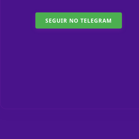
SEGUIR NO TELEGRAM