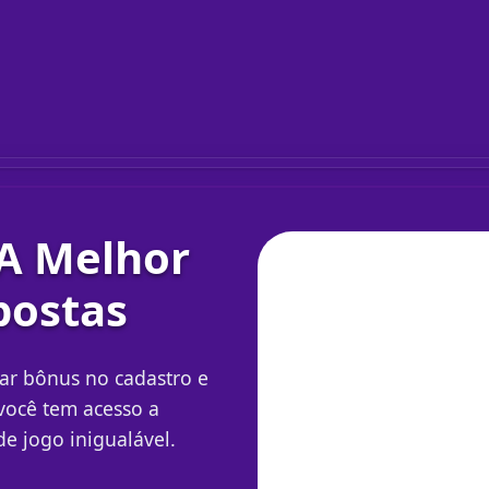
A Melhor
postas
ar bônus no cadastro e
você tem acesso a
e jogo inigualável.