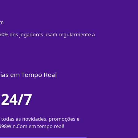
am
e 90% dos jogadores usam regularmente a
cias em Tempo Real
24/7
e todas as novidades, promoções e
998Win.Com em tempo real!