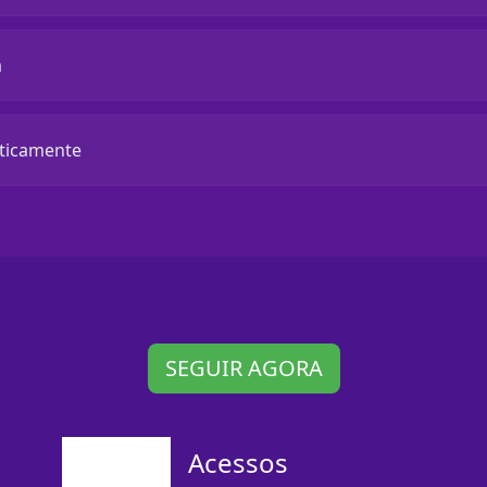
a
aticamente
SEGUIR AGORA
Acessos