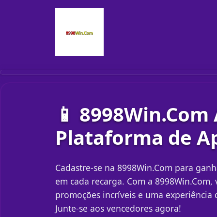
📱 8998Win.Com 
Plataforma de A
Cadastre-se na 8998Win.Com para ganh
em cada recarga. Com a 8998Win.Com, 
promoções incríveis e uma experiência d
Junte-se aos vencedores agora!