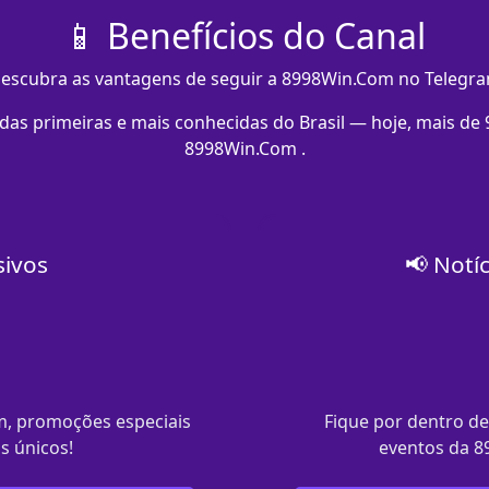
📱 Benefícios do Canal
escubra as vantagens de seguir a 8998Win.Com no Telegr
das primeiras e mais conhecidas do Brasil — hoje, mais d
8998Win.Com .
sivos
📢 Notí
m, promoções especiais
Fique por dentro d
s únicos!
eventos da 8