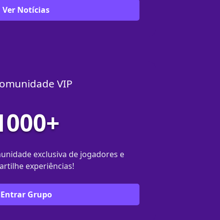
Ver Notícias
Comunidade VIP
1000+
unidade exclusiva de jogadores e
rtilhe experiências!
Entrar Grupo