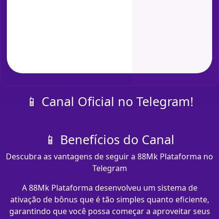
📱 Canal Oficial no Telegram!
📱 Benefícios do Canal
Descubra as vantagens de seguir a 88Mk Plataforma no
Telegram
A 88Mk Plataforma desenvolveu um sistema de
ativação de bônus que é tão simples quanto eficiente,
garantindo que você possa começar a aproveitar seus