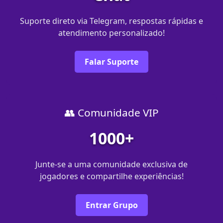
Suporte direto via Telegram, respostas rápidas e
atendimento personalizado!
Falar Suporte
👥 Comunidade VIP
1000+
Junte-se a uma comunidade exclusiva de
jogadores e compartilhe experiências!
Entrar Grupo