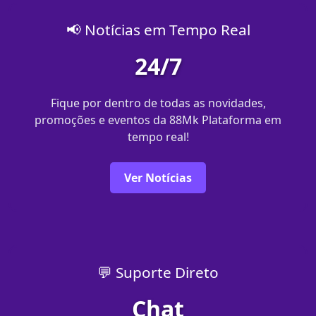
📢 Notícias em Tempo Real
24/7
Fique por dentro de todas as novidades,
promoções e eventos da 88Mk Plataforma em
tempo real!
Ver Notícias
💬 Suporte Direto
Chat