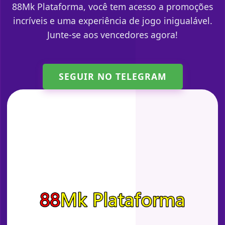
88Mk Plataforma, você tem acesso a promoções
incríveis e uma experiência de jogo inigualável.
Junte-se aos vencedores agora!
SEGUIR NO TELEGRAM