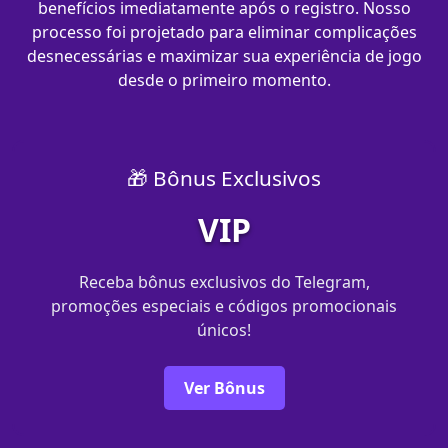
benefícios imediatamente após o registro. Nosso
processo foi projetado para eliminar complicações
desnecessárias e maximizar sua experiência de jogo
desde o primeiro momento.
🎁 Bônus Exclusivos
VIP
Receba bônus exclusivos do Telegram,
promoções especiais e códigos promocionais
únicos!
Ver Bônus