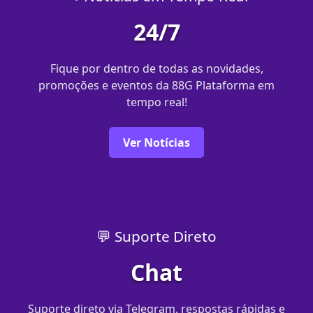
24/7
Fique por dentro de todas as novidades,
promoções e eventos da 88G Plataforma em
tempo real!
Ver Notícias
💬 Suporte Direto
Chat
Suporte direto via Telegram, respostas rápidas e