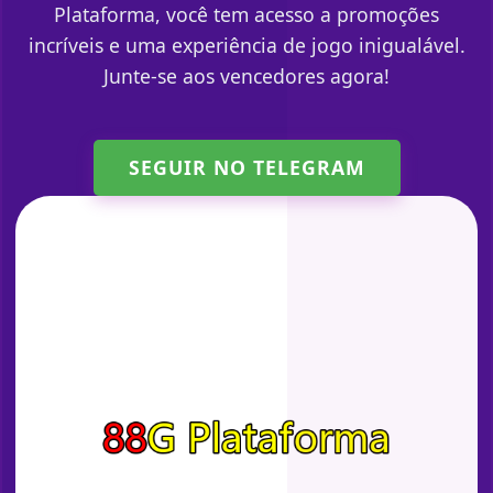
Plataforma, você tem acesso a promoções
incríveis e uma experiência de jogo inigualável.
Junte-se aos vencedores agora!
SEGUIR NO TELEGRAM