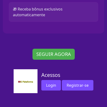
🎁 Receba bônus exclusivos
automaticamente
SEGUIR AGORA
Acessos
Login
Registrar-se