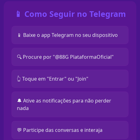
📱 Como Seguir no Telegram
📱 Baixe o app Telegram no seu dispositivo
🔍 Procure por "@88G PlataformaOficial"
👆 Toque em "Entrar" ou "Join"
🔔 Ative as notificações para não perder
nada
💬 Participe das conversas e interaja