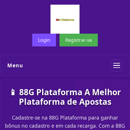
Login
Registrar-se
Menu
📱 88G Plataforma A Melhor
Plataforma de Apostas
Cadastre-se na 88G Plataforma para ganhar
bônus no cadastro e em cada recarga. Com a 88G