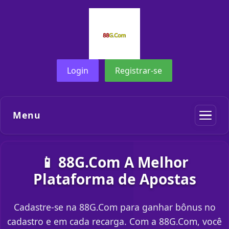
Login
Registrar-se
Menu
📱 88G.Com A Melhor
Plataforma de Apostas
Cadastre-se na 88G.Com para ganhar bônus no
cadastro e em cada recarga. Com a 88G.Com, você