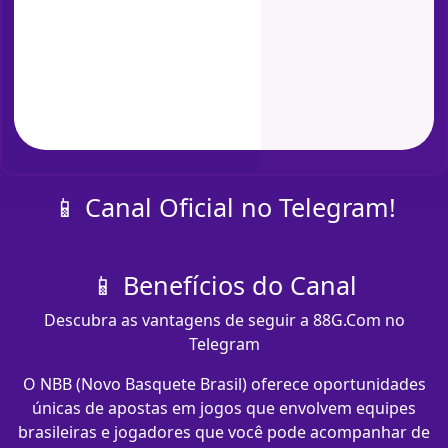
📱 Canal Oficial no Telegram!
📱 Benefícios do Canal
Descubra as vantagens de seguir a 88G.Com no
Telegram
O NBB (Novo Basquete Brasil) oferece oportunidades
únicas de apostas em jogos que envolvem equipes
brasileiras e jogadores que você pode acompanhar de