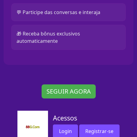
💬 Participe das conversas e interaja
🎁 Receba bônus exclusivos
automaticamente
SEGUIR AGORA
Acessos
Login
Registrar-se