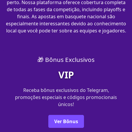
perto. Nossa plataforma oferece cobertura completa
de todas as fases da competição, incluindo playoffs e
finais. As apostas em basquete nacional são
especialmente interessantes devido ao conhecimento
local que você pode ter sobre as equipes e jogadores.
🎁 Bônus Exclusivos
VIP
Receba bônus exclusivos do Telegram,
promoções especiais e códigos promocionais
únicos!
Ver Bônus