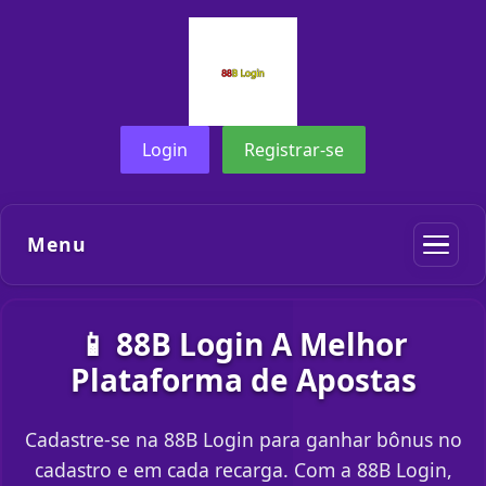
Login
Registrar-se
Menu
📱 88B Login A Melhor
Plataforma de Apostas
Cadastre-se na 88B Login para ganhar bônus no
cadastro e em cada recarga. Com a 88B Login,