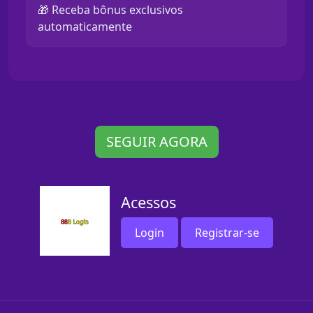
🎁 Receba bônus exclusivos
automaticamente
SEGUIR AGORA
Acessos
Login
Registrar-se