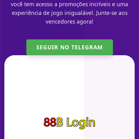
você tem acesso a promoções incríveis e uma
experiência de jogo inigualável. Junte-se aos
vencedores agora!
SEGUIR NO TELEGRAM