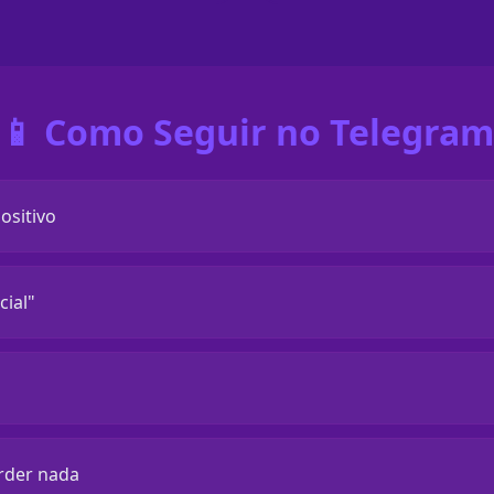
📱 Como Seguir no Telegram
ositivo
ial"
erder nada