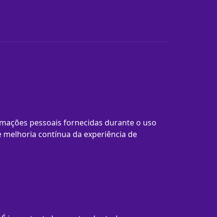
rmações pessoais fornecidas durante o uso
e melhoria contínua da experiência de