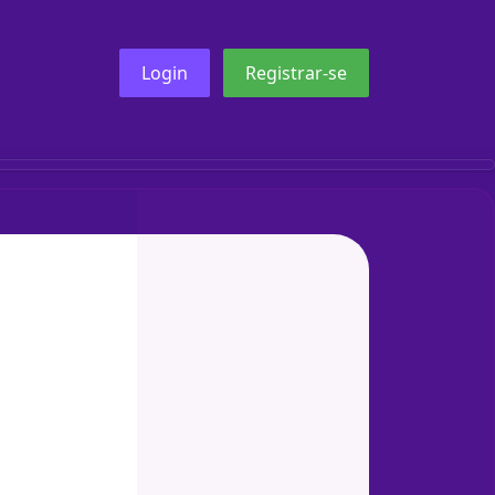
Login
Registrar-se