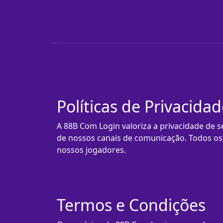
Políticas de Privacida
A 88B Com Login valoriza a privacidade de 
de nossos canais de comunicação. Todos os 
nossos jogadores.
Termos e Condições