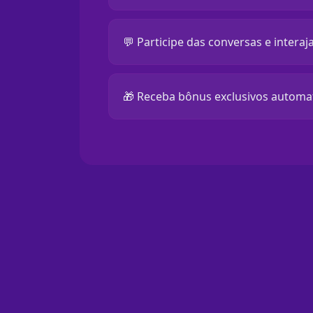
💬 Participe das conversas e interaj
🎁 Receba bônus exclusivos autom