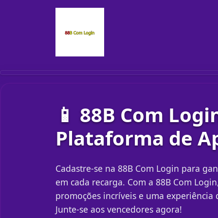
📱 88B Com Logi
Plataforma de A
Cadastre-se na 88B Com Login para gan
em cada recarga. Com a 88B Com Login,
promoções incríveis e uma experiência d
Junte-se aos vencedores agora!