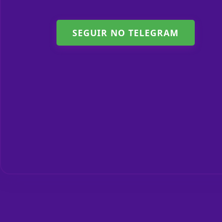
SEGUIR NO TELEGRAM