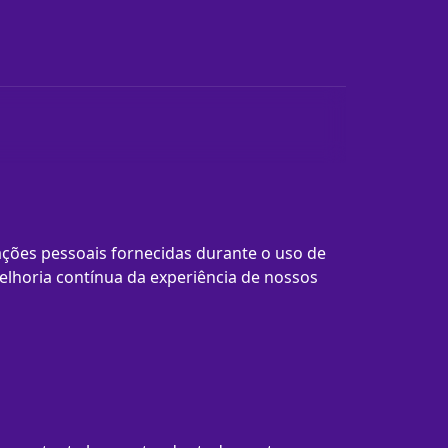
ações pessoais fornecidas durante o uso de
elhoria contínua da experiência de nossos