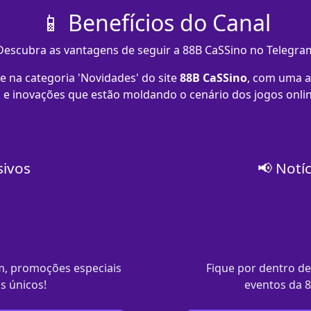
📱 Benefícios do Canal
Descubra as vantagens de seguir a 88B CaSSino no Telegra
 na categoria 'Novidades' do site
88B CaSSino
, com uma a
 e inovações que estão moldando o cenário dos jogos onli
sivos
📢 Notí
m, promoções especiais
Fique por dentro d
s únicos!
eventos da 