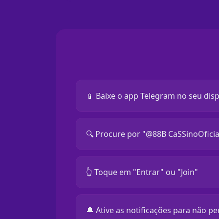
📱 Baixe o app Telegram no seu disp
🔍 Procure por "@88B CaSSinoOficia
👆 Toque em "Entrar" ou "Join"
🔔 Ative as notificações para não p