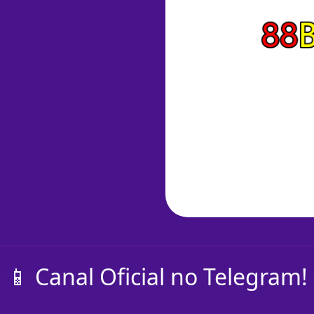
📱 Canal Oficial no Telegram!