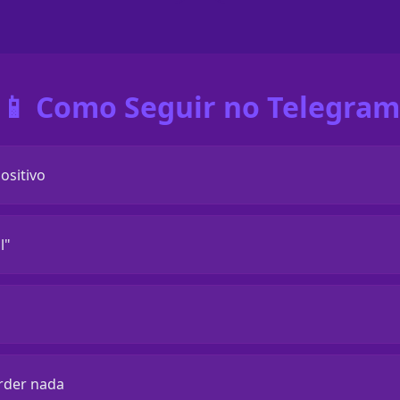
📱 Como Seguir no Telegram
ositivo
l"
erder nada