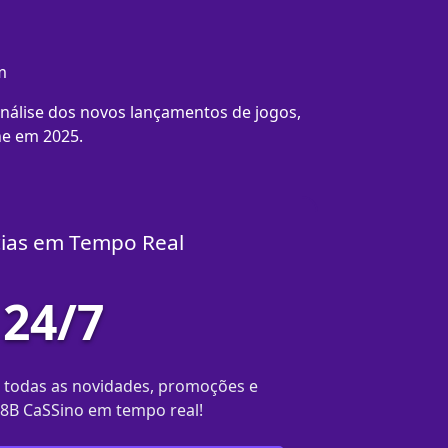
m
nálise dos novos lançamentos de jogos,
ne em 2025.
cias em Tempo Real
24/7
e todas as novidades, promoções e
88B CaSSino em tempo real!