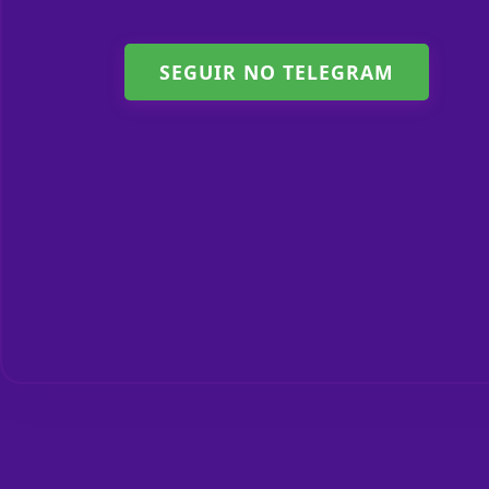
SEGUIR NO TELEGRAM