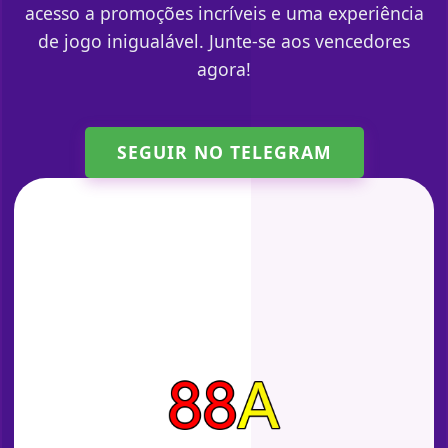
acesso a promoções incríveis e uma experiência
de jogo inigualável. Junte-se aos vencedores
agora!
SEGUIR NO TELEGRAM