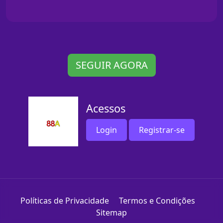
SEGUIR AGORA
Acessos
Login
Registrar-se
Políticas de Privacidade
Termos e Condições
Sitemap