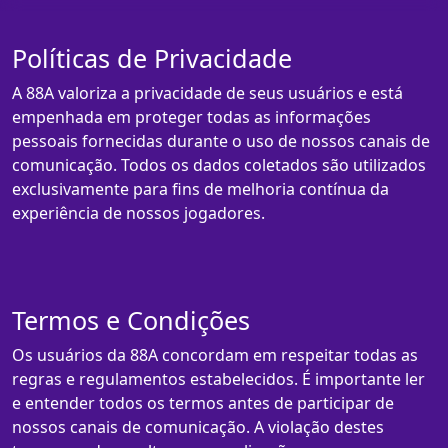
Políticas de Privacidade
A 88A valoriza a privacidade de seus usuários e está
empenhada em proteger todas as informações
pessoais fornecidas durante o uso de nossos canais de
comunicação. Todos os dados coletados são utilizados
exclusivamente para fins de melhoria contínua da
experiência de nossos jogadores.
Termos e Condições
Os usuários da 88A concordam em respeitar todas as
regras e regulamentos estabelecidos. É importante ler
e entender todos os termos antes de participar de
nossos canais de comunicação. A violação destes