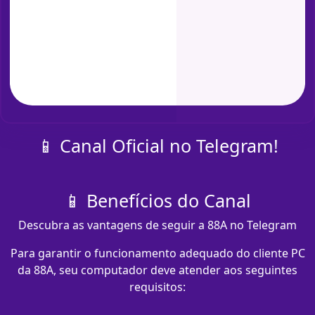
📱 Canal Oficial no Telegram!
📱 Benefícios do Canal
Descubra as vantagens de seguir a 88A no Telegram
Para garantir o funcionamento adequado do cliente PC
da 88A, seu computador deve atender aos seguintes
requisitos: