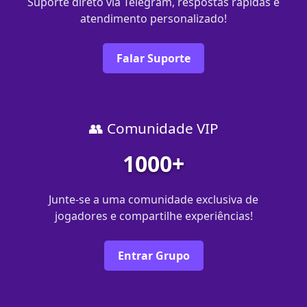
Suporte direto via Telegram, respostas rápidas e
atendimento personalizado!
Falar Suporte
👥 Comunidade VIP
1000+
Junte-se a uma comunidade exclusiva de
jogadores e compartilhe experiências!
Entrar Grupo