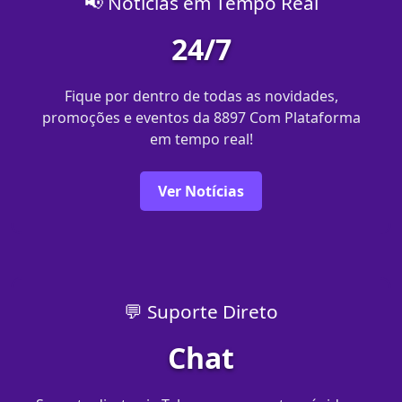
📢 Notícias em Tempo Real
24/7
Fique por dentro de todas as novidades,
promoções e eventos da 8897 Com Plataforma
em tempo real!
Ver Notícias
💬 Suporte Direto
Chat