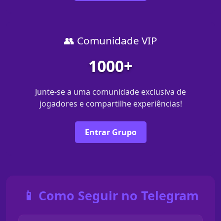
👥 Comunidade VIP
1000+
Junte-se a uma comunidade exclusiva de
jogadores e compartilhe experiências!
Entrar Grupo
📱 Como Seguir no Telegram