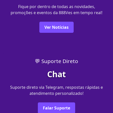
Fique por dentro de todas as novidades,
promoções e eventos da 888Ves em tempo real!
Ver Notícias
💬 Suporte Direto
Chat
Suporte direto via Telegram, respostas rápidas e
atendimento personalizado!
Falar Suporte