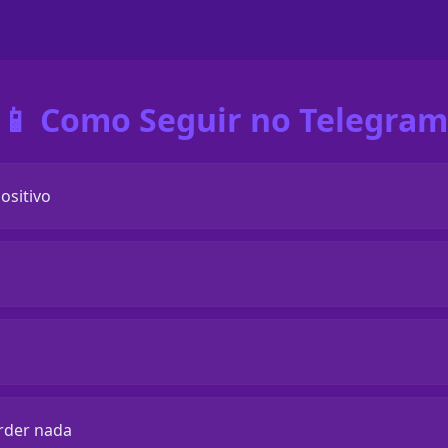
📱 Como Seguir no Telegram
ositivo
erder nada