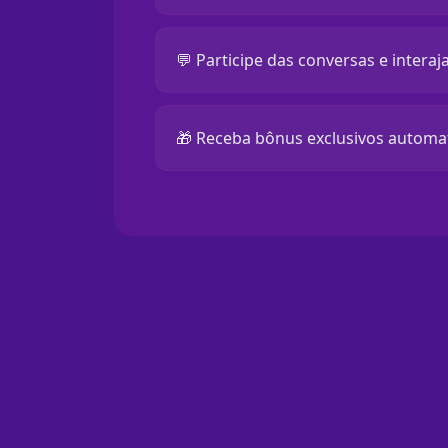
💬 Participe das conversas e interaj
🎁 Receba bônus exclusivos autom