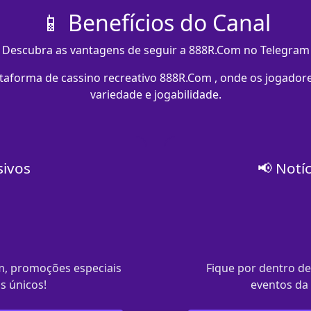
📱 Benefícios do Canal
Descubra as vantagens de seguir a 888R.Com no Telegram
lataforma de cassino recreativo 888R.Com , onde os joga
variedade e jogabilidade.
sivos
📢 Notí
m, promoções especiais
Fique por dentro d
s únicos!
eventos da