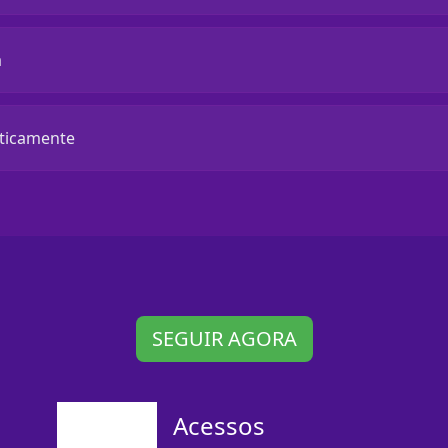
a
aticamente
SEGUIR AGORA
Acessos