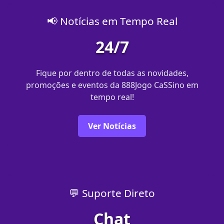
📢 Notícias em Tempo Real
24/7
Fique por dentro de todas as novidades,
promoções e eventos da 888Jogo CaSSino em
tempo real!
Ver Notícias
💬 Suporte Direto
Chat