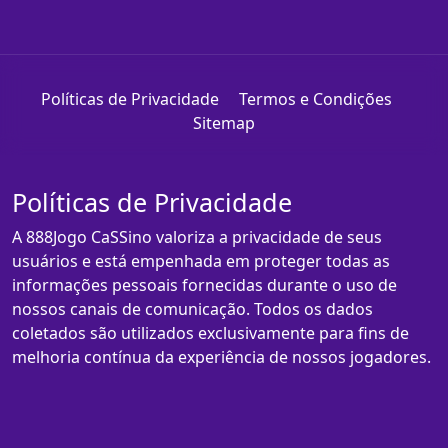
Políticas de Privacidade
Termos e Condições
Sitemap
Políticas de Privacidade
A 888Jogo CaSSino valoriza a privacidade de seus
usuários e está empenhada em proteger todas as
informações pessoais fornecidas durante o uso de
nossos canais de comunicação. Todos os dados
coletados são utilizados exclusivamente para fins de
melhoria contínua da experiência de nossos jogadores.