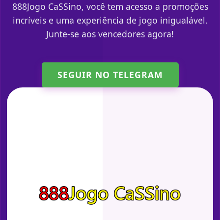
888Jogo CaSSino, você tem acesso a promoções
incríveis e uma experiência de jogo inigualável.
Junte-se aos vencedores agora!
SEGUIR NO TELEGRAM