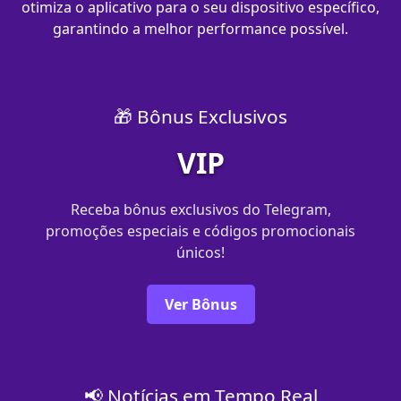
otimiza o aplicativo para o seu dispositivo específico,
garantindo a melhor performance possível.
🎁 Bônus Exclusivos
VIP
Receba bônus exclusivos do Telegram,
promoções especiais e códigos promocionais
únicos!
Ver Bônus
📢 Notícias em Tempo Real