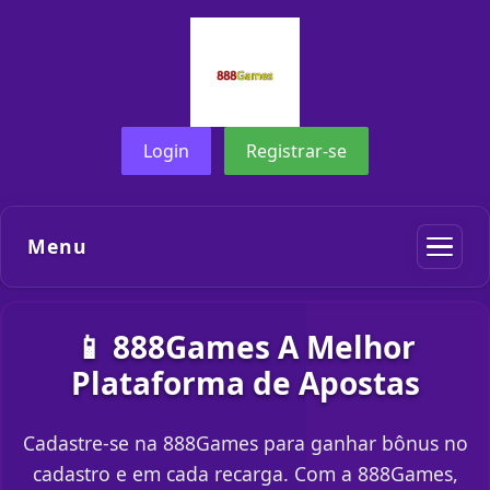
Login
Registrar-se
Menu
📱 888Games A Melhor
Plataforma de Apostas
Cadastre-se na 888Games para ganhar bônus no
cadastro e em cada recarga. Com a 888Games,