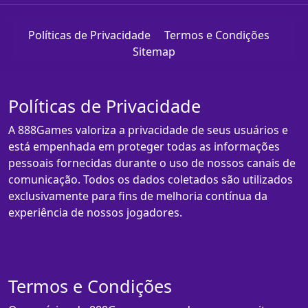
Políticas de Privacidade
Termos e Condições
Sitemap
Políticas de Privacidade
A 888Games valoriza a privacidade de seus usuários e
está empenhada em proteger todas as informações
pessoais fornecidas durante o uso de nossos canais de
comunicação. Todos os dados coletados são utilizados
exclusivamente para fins de melhoria contínua da
experiência de nossos jogadores.
Termos e Condições