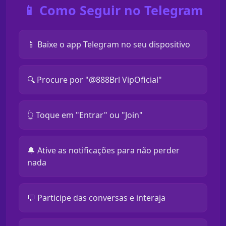
📱 Como Seguir no Telegram
📱 Baixe o app Telegram no seu dispositivo
🔍 Procure por "@888Brl VipOficial"
👆 Toque em "Entrar" ou "Join"
🔔 Ative as notificações para não perder
nada
💬 Participe das conversas e interaja