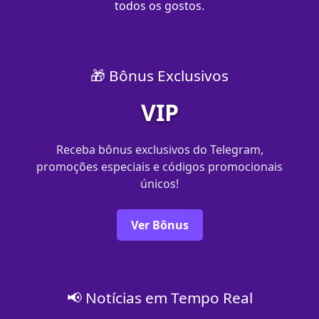
todos os gostos.
🎁 Bônus Exclusivos
VIP
Receba bônus exclusivos do Telegram,
promoções especiais e códigos promocionais
únicos!
Ver Bônus
📢 Notícias em Tempo Real