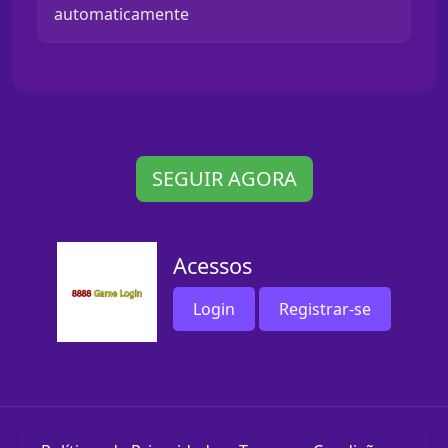
automaticamente
SEGUIR AGORA
Acessos
Login
Registrar-se