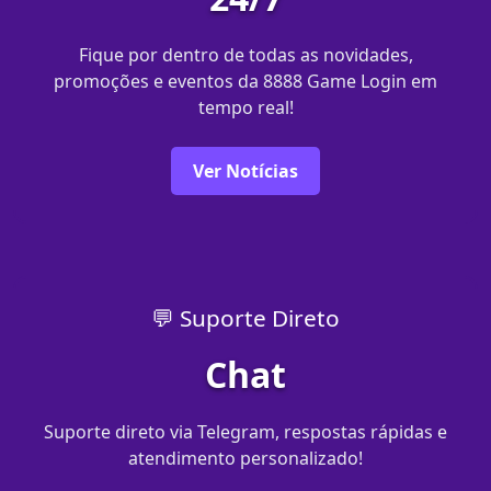
Fique por dentro de todas as novidades,
promoções e eventos da 8888 Game Login em
tempo real!
Ver Notícias
💬 Suporte Direto
Chat
Suporte direto via Telegram, respostas rápidas e
atendimento personalizado!