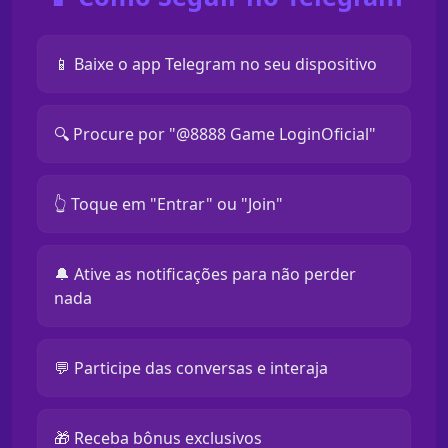
📱 Baixe o app Telegram no seu dispositivo
🔍 Procure por "@8888 Game LoginOficial"
👆 Toque em "Entrar" ou "Join"
🔔 Ative as notificações para não perder
nada
💬 Participe das conversas e interaja
🎁 Receba bônus exclusivos