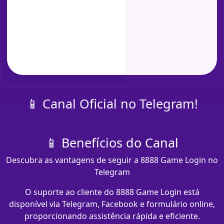
📱 Canal Oficial no Telegram!
📱 Benefícios do Canal
Descubra as vantagens de seguir a 8888 Game Login no
Telegram
O suporte ao cliente do 8888 Game Login está
disponível via Telegram, Facebook e formulário online,
proporcionando assistência rápida e eficiente.