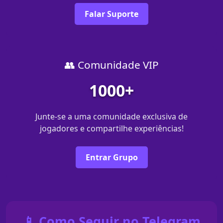
Falar Suporte
👥 Comunidade VIP
1000+
Junte-se a uma comunidade exclusiva de
jogadores e compartilhe experiências!
Entrar Grupo
📱 Como Seguir no Telegram