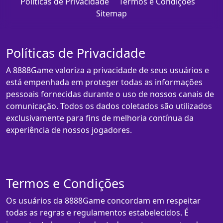
Políticas de Privacidade
Termos e Condições
Sitemap
Políticas de Privacidade
A 8888Game valoriza a privacidade de seus usuários e
está empenhada em proteger todas as informações
pessoais fornecidas durante o uso de nossos canais de
comunicação. Todos os dados coletados são utilizados
exclusivamente para fins de melhoria contínua da
experiência de nossos jogadores.
Termos e Condições
Os usuários da 8888Game concordam em respeitar
todas as regras e regulamentos estabelecidos. É