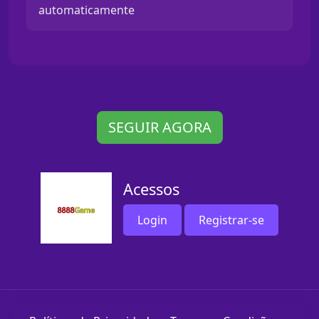
automaticamente
SEGUIR AGORA
Acessos
Login
Registrar-se