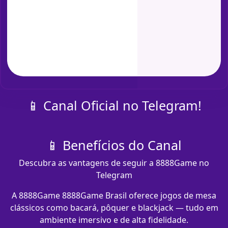
📱 Canal Oficial no Telegram!
📱 Benefícios do Canal
Descubra as vantagens de seguir a 8888Game no
Telegram
A 8888Game 8888Game Brasil oferece jogos de mesa
clássicos como bacará, pôquer e blackjack — tudo em
ambiente imersivo e de alta fidelidade.