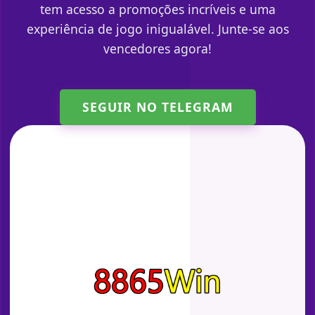
tem acesso a promoções incríveis e uma
experiência de jogo inigualável. Junte-se aos
vencedores agora!
SEGUIR NO TELEGRAM