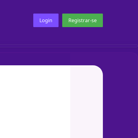
Login
Registrar-se