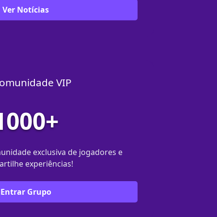
Ver Notícias
Comunidade VIP
1000+
unidade exclusiva de jogadores e
rtilhe experiências!
Entrar Grupo