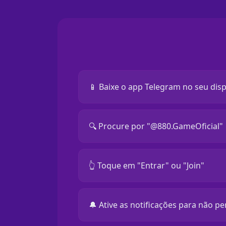
📱 Baixe o app Telegram no seu disp
🔍 Procure por "@880.GameOficial"
👆 Toque em "Entrar" ou "Join"
🔔 Ative as notificações para não p