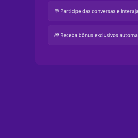
💬 Participe das conversas e interaj
🎁 Receba bônus exclusivos autom