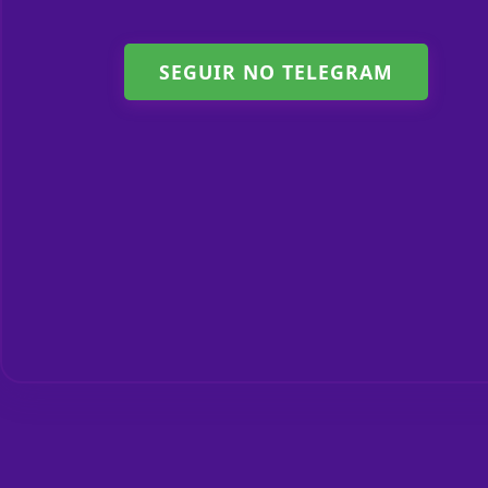
SEGUIR NO TELEGRAM