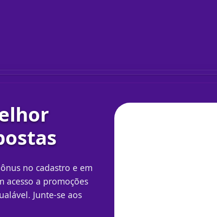
elhor
postas
bônus no cadastro e em
em acesso a promoções
ualável. Junte-se aos