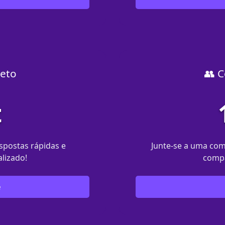
reto
👥 
t
espostas rápidas e
Junte-se a uma com
lizado!
compa
e