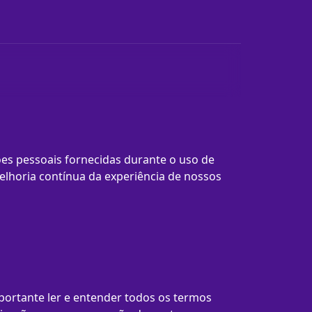
es pessoais fornecidas durante o uso de
elhoria contínua da experiência de nossos
portante ler e entender todos os termos