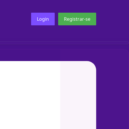
Login
Registrar-se