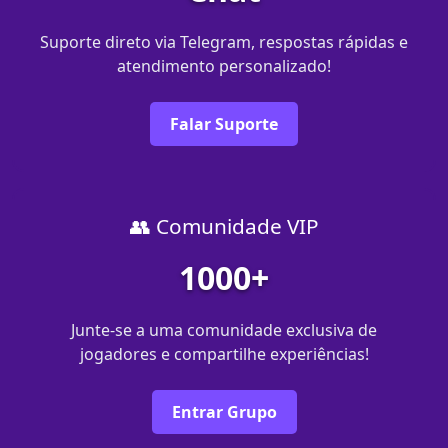
Suporte direto via Telegram, respostas rápidas e
atendimento personalizado!
Falar Suporte
👥 Comunidade VIP
1000+
Junte-se a uma comunidade exclusiva de
jogadores e compartilhe experiências!
Entrar Grupo