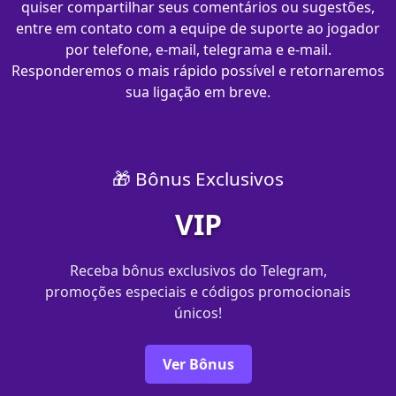
quiser compartilhar seus comentários ou sugestões,
entre em contato com a equipe de suporte ao jogador
por telefone, e-mail, telegrama e e-mail.
Responderemos o mais rápido possível e retornaremos
sua ligação em breve.
🎁 Bônus Exclusivos
VIP
Receba bônus exclusivos do Telegram,
promoções especiais e códigos promocionais
únicos!
Ver Bônus