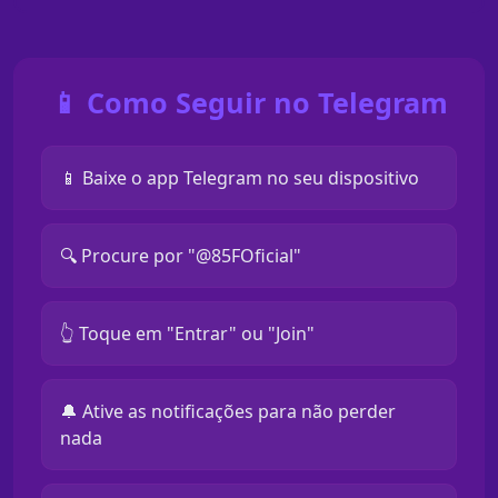
📱 Como Seguir no Telegram
📱 Baixe o app Telegram no seu dispositivo
🔍 Procure por "@85FOficial"
👆 Toque em "Entrar" ou "Join"
🔔 Ative as notificações para não perder
nada