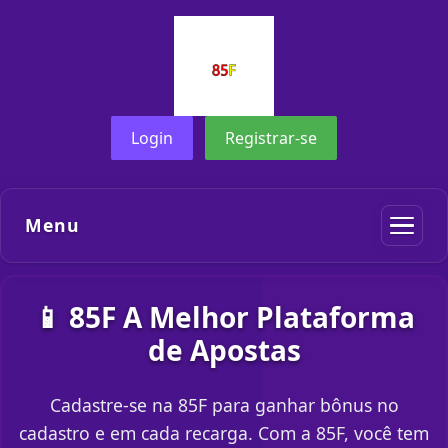
Login
Registrar-se
Menu
📱 85F A Melhor Plataforma
de Apostas
Cadastre-se na 85F para ganhar bônus no
cadastro e em cada recarga. Com a 85F, você tem