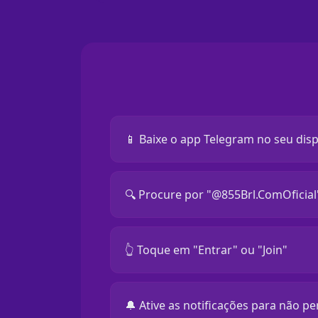
📱 Baixe o app Telegram no seu disp
🔍 Procure por "@855Brl.ComOficial
👆 Toque em "Entrar" ou "Join"
🔔 Ative as notificações para não p