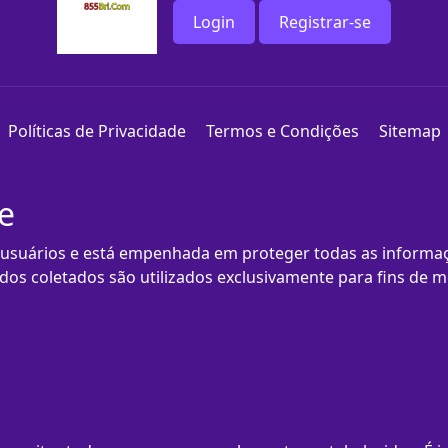
Login
Registrar-se
Políticas de Privacidade
Termos e Condições
Sitemap
de
s usuários e está empenhada em proteger todas as informa
os coletados são utilizados exclusivamente para fins de m