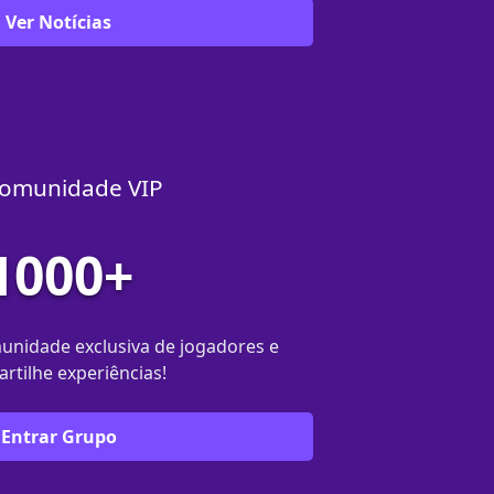
Ver Notícias
Comunidade VIP
1000+
unidade exclusiva de jogadores e
rtilhe experiências!
Entrar Grupo