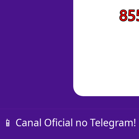
📱 Canal Oficial no Telegram!