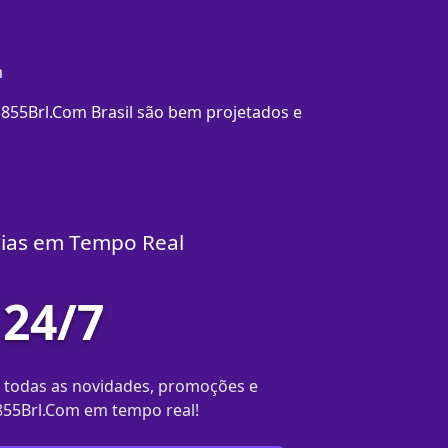
m
a 855Brl.Com Brasil são bem projetados e
cias em Tempo Real
24/7
e todas as novidades, promoções e
855Brl.Com em tempo real!