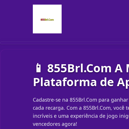
📱 855Brl.Com A
Plataforma de A
Cadastre-se na 855Brl.Com para ganhar
cada recarga. Com a 855Brl.Com, você 
incríveis e uma experiência de jogo inig
vencedores agora!