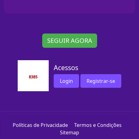
SEGUIR AGORA
Acessos
Login
Registrar-se
Políticas de Privacidade
Termos e Condições
Sitemap