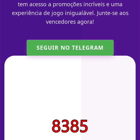
tem acesso a promoções incríveis e uma
experiência de jogo inigualável. Junte-se aos
vencedores agora!
SEGUIR NO TELEGRAM