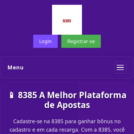
Login
Registrar-se
Menu
📱 8385 A Melhor Plataforma
de Apostas
Cadastre-se na 8385 para ganhar bônus no
cadastro e em cada recarga. Com a 8385, você