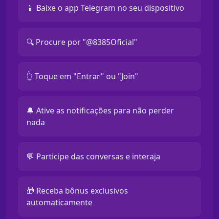
📱 Baixe o app Telegram no seu dispositivo
🔍 Procure por "@8385Oficial"
👆 Toque em "Entrar" ou "Join"
🔔 Ative as notificações para não perder
nada
💬 Participe das conversas e interaja
🎁 Receba bônus exclusivos
automaticamente