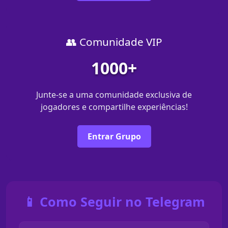
👥 Comunidade VIP
1000+
Junte-se a uma comunidade exclusiva de
jogadores e compartilhe experiências!
Entrar Grupo
📱 Como Seguir no Telegram