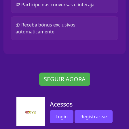
💬 Participe das conversas e interaja
🎁 Receba bônus exclusivos
automaticamente
SEGUIR AGORA
Acessos
Login
Registrar-se