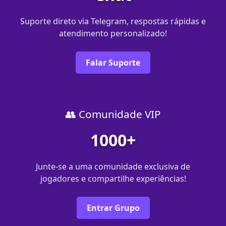
Suporte direto via Telegram, respostas rápidas e
atendimento personalizado!
Falar Suporte
👥 Comunidade VIP
1000+
Junte-se a uma comunidade exclusiva de
jogadores e compartilhe experiências!
Entrar Grupo