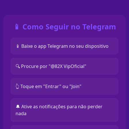
📱 Como Seguir no Telegram
📱 Baixe o app Telegram no seu dispositivo
🔍 Procure por "@82X VipOficial"
👆 Toque em "Entrar" ou "Join"
🔔 Ative as notificações para não perder
nada